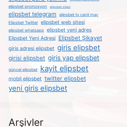
elipsbet promosyon
elipsbet sitesi
elipsbet telegram
elipsbet tv canli maç
elipsbet web sitesi
Elipsbet Twitter
elipsbet yeni adres
elipsbet whatsapp
Elipsbet Şikayet
Elipsbet Yeni Adresi
giris elipsbet
giris adresi elipsbet
giris yap elipsbet
girisi elipsbet
kayit elipsbet
güncel elipsbet
twitter elipsbet
mobil elipsbet
yeni giris elipsbet
Arşivler