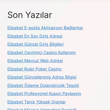
Son Yazılar
Elipsbet E-posta Aktivasyon Bağlantısı
Elipsbet En Son Giriş Adresi
Elipsbet Güncel Giriş Bilgileri
Elipsbet Çevrimiçi Casino Kullanımı
Elipsbet Mevcut Web Adresi
Elipsbet Rulet Poker Casino
Elipsbet Güncellenmiş Adres Bilgisi
Elipsbet Ödeme Dolandırıcılık Tespiti
Elipsbet Profesyonel Kupon Paylaşımı
Elipsbet Tenis Yüksek Oranlar