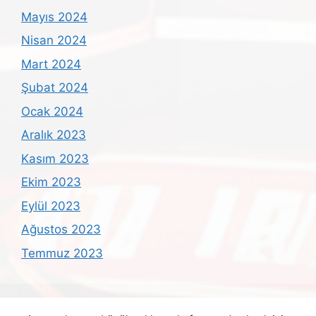
Mayıs 2024
Nisan 2024
Mart 2024
Şubat 2024
Ocak 2024
Aralık 2023
Kasım 2023
Ekim 2023
Eylül 2023
Ağustos 2023
Temmuz 2023