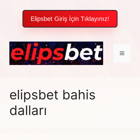
Elipsbet Giriş İçin Tıklayınız!
İçeriğe
atla
Menü
elipsbet bahis
dalları