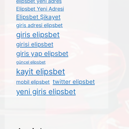
elipsbet yeni adres
Elipsbet Yeni Adresi
Elipsbet Şikayet
giris adresi elipsbet
giris elipsbet
girisi elipsbet
giris yap elipsbet
güncel elipsbet
kayit elipsbet
twitter elipsbet
mobil elipsbet
yeni giris elipsbet