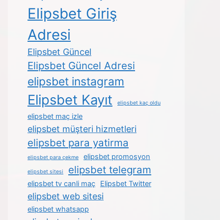
Elipsbet Giriş
Adresi
Elipsbet Güncel
Elipsbet Güncel Adresi
elipsbet instagram
Elipsbet Kayıt
elipsbet kaç oldu
elipsbet maç izle
elipsbet müşteri hizmetleri
elipsbet para yatirma
elipsbet promosyon
elipsbet para çekme
elipsbet telegram
elipsbet sitesi
elipsbet tv canli maç
Elipsbet Twitter
elipsbet web sitesi
elipsbet whatsapp