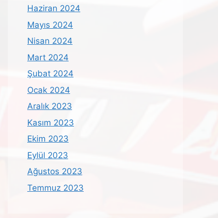
Haziran 2024
Mayıs 2024
Nisan 2024
Mart 2024
Şubat 2024
Ocak 2024
Aralık 2023
Kasım 2023
Ekim 2023
Eylül 2023
Ağustos 2023
Temmuz 2023