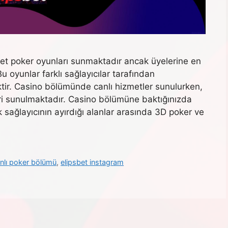
sbet poker oyunları sunmaktadır ancak üyelerine en
oyunlar farklı sağlayıcılar tarafından
ktir. Casino bölümünde canlı hizmetler sunulurken,
i sunulmaktadır. Casino bölümüne baktığınızda
ok sağlayıcının ayırdığı alanlar arasında 3D poker ve
anlı poker bölümü
,
elipsbet instagram