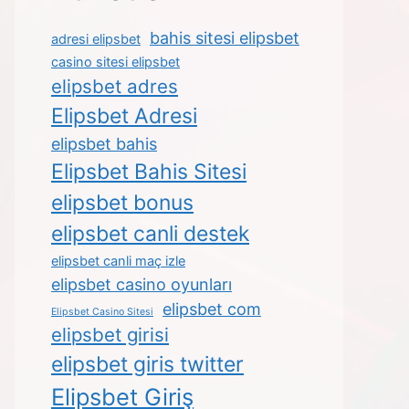
bahis sitesi elipsbet
adresi elipsbet
casino sitesi elipsbet
elipsbet adres
Elipsbet Adresi
elipsbet bahis
Elipsbet Bahis Sitesi
elipsbet bonus
elipsbet canli destek
elipsbet canli maç izle
elipsbet casino oyunları
elipsbet com
Elipsbet Casino Sitesi
elipsbet girisi
elipsbet giris twitter
Elipsbet Giriş