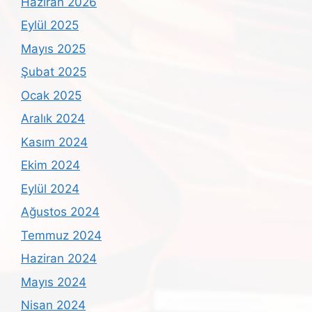
Haziran 2026
Eylül 2025
Mayıs 2025
Şubat 2025
Ocak 2025
Aralık 2024
Kasım 2024
Ekim 2024
Eylül 2024
Ağustos 2024
Temmuz 2024
Haziran 2024
Mayıs 2024
Nisan 2024