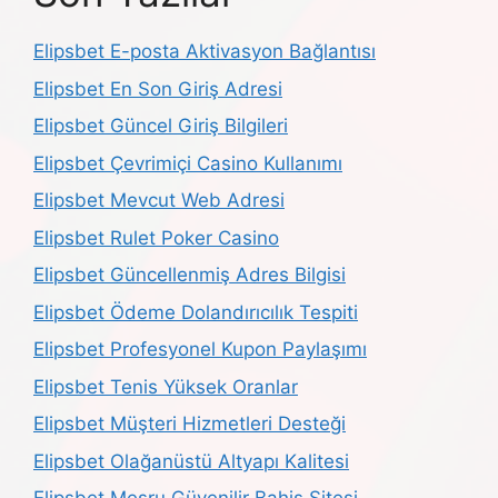
Elipsbet E-posta Aktivasyon Bağlantısı
Elipsbet En Son Giriş Adresi
Elipsbet Güncel Giriş Bilgileri
Elipsbet Çevrimiçi Casino Kullanımı
Elipsbet Mevcut Web Adresi
Elipsbet Rulet Poker Casino
Elipsbet Güncellenmiş Adres Bilgisi
Elipsbet Ödeme Dolandırıcılık Tespiti
Elipsbet Profesyonel Kupon Paylaşımı
Elipsbet Tenis Yüksek Oranlar
Elipsbet Müşteri Hizmetleri Desteği
Elipsbet Olağanüstü Altyapı Kalitesi