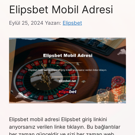
Elipsbet Mobil Adresi
Eylül 25, 2024
Yazarı:
Elipsbet
Elipsbet mobil adresi Elipsbet giriş linkini
arıyorsanız verilen linke tıklayın. Bu bağlantılar
her zaman günceldir ve sizi her zaman web