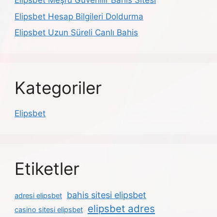
Elipsbet Meşru Güvenilir Bahis Sitesi
Elipsbet Hesap Bilgileri Doldurma
Elipsbet Uzun Süreli Canlı Bahis
Kategoriler
Elipsbet
Etiketler
bahis sitesi elipsbet
adresi elipsbet
elipsbet adres
casino sitesi elipsbet