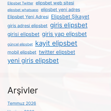
elipsbet web sitesi
Elipsbet Twitter
elipsbet yeni adres
elipsbet whatsapp
Elipsbet Şikayet
Elipsbet Yeni Adresi
giris elipsbet
giris adresi elipsbet
giris yap elipsbet
girisi elipsbet
kayit elipsbet
güncel elipsbet
twitter elipsbet
mobil elipsbet
yeni giris elipsbet
Arşivler
Temmuz 2026