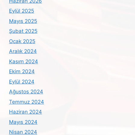
Haziran 2026
Eylül 2025
Mayıs 2025
Şubat 2025
Ocak 2025
Aralık 2024
Kasım 2024
Ekim 2024
Eylül 2024
Ağustos 2024
Temmuz 2024
Haziran 2024
Mayıs 2024
Nisan 2024