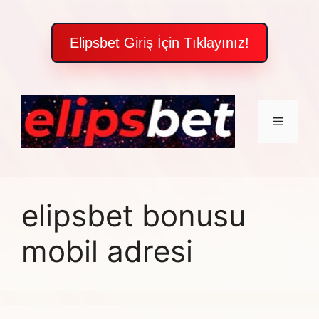
Elipsbet Giriş İçin Tıklayınız!
İçeriğe
atla
Menü
elipsbet bonusu
mobil adresi