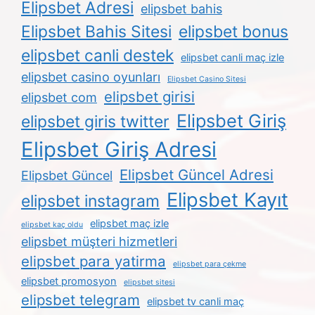
Elipsbet Adresi
elipsbet bahis
Elipsbet Bahis Sitesi
elipsbet bonus
elipsbet canli destek
elipsbet canli maç izle
elipsbet casino oyunları
Elipsbet Casino Sitesi
elipsbet girisi
elipsbet com
Elipsbet Giriş
elipsbet giris twitter
Elipsbet Giriş Adresi
Elipsbet Güncel Adresi
Elipsbet Güncel
Elipsbet Kayıt
elipsbet instagram
elipsbet maç izle
elipsbet kaç oldu
elipsbet müşteri hizmetleri
elipsbet para yatirma
elipsbet para çekme
elipsbet promosyon
elipsbet sitesi
elipsbet telegram
elipsbet tv canli maç