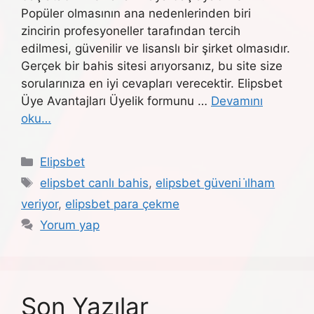
Popüler olmasının ana nedenlerinden biri
zincirin profesyoneller tarafından tercih
edilmesi, güvenilir ve lisanslı bir şirket olmasıdır.
Gerçek bir bahis sitesi arıyorsanız, bu site size
sorularınıza en iyi cevapları verecektir. Elipsbet
Üye Avantajları Üyelik formunu …
Devamını
oku…
Kategoriler
Elipsbet
Etiketler
elipsbet canlı bahis
,
elipsbet güveni i̇lham
veriyor
,
elipsbet para çekme
Yorum yap
Son Yazılar