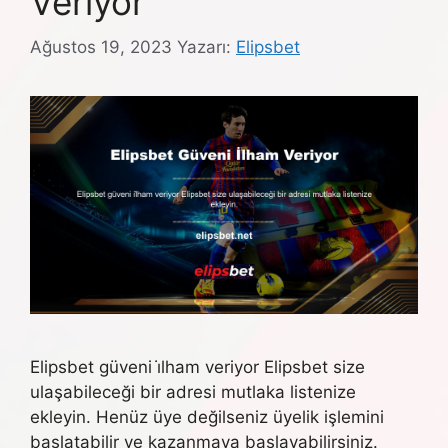
Veriyor
Ağustos 19, 2023
Yazarı:
Elipsbet
Elipsbet güveni i̇lham veriyor Elipsbet size
ulaşabileceği bir adresi mutlaka listenize
ekleyin. Henüz üye değilseniz üyelik işlemini
başlatabilir ve kazanmaya başlayabilirsiniz.