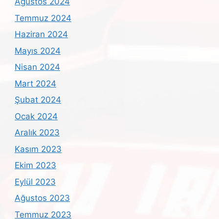
Ağustos 2024
Temmuz 2024
Haziran 2024
Mayıs 2024
Nisan 2024
Mart 2024
Şubat 2024
Ocak 2024
Aralık 2023
Kasım 2023
Ekim 2023
Eylül 2023
Ağustos 2023
Temmuz 2023