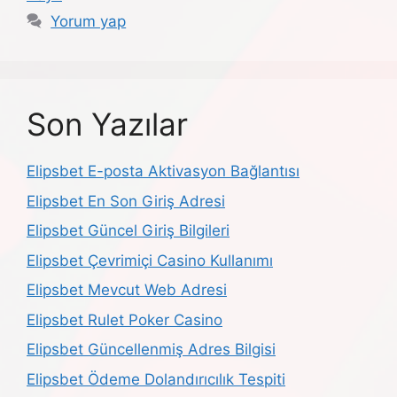
Yorum yap
Son Yazılar
Elipsbet E-posta Aktivasyon Bağlantısı
Elipsbet En Son Giriş Adresi
Elipsbet Güncel Giriş Bilgileri
Elipsbet Çevrimiçi Casino Kullanımı
Elipsbet Mevcut Web Adresi
Elipsbet Rulet Poker Casino
Elipsbet Güncellenmiş Adres Bilgisi
Elipsbet Ödeme Dolandırıcılık Tespiti