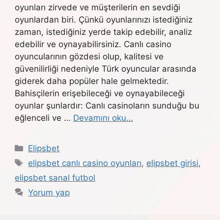
oyunları zirvede ve müşterilerin en sevdiği
oyunlardan biri. Çünkü oyunlarınızı istediğiniz
zaman, istediğiniz yerde takip edebilir, analiz
edebilir ve oynayabilirsiniz. Canlı casino
oyuncularının gözdesi olup, kalitesi ve
güvenilirliği nedeniyle Türk oyuncular arasında
giderek daha popüler hale gelmektedir.
Bahisçilerin erişebileceği ve oynayabileceği
oyunlar şunlardır: Canlı casinoların sunduğu bu
eğlenceli ve …
Devamını oku…
Kategoriler
Elipsbet
Etiketler
elipsbet canlı casino oyunları
,
elipsbet girisi
,
elipsbet sanal futbol
Yorum yap