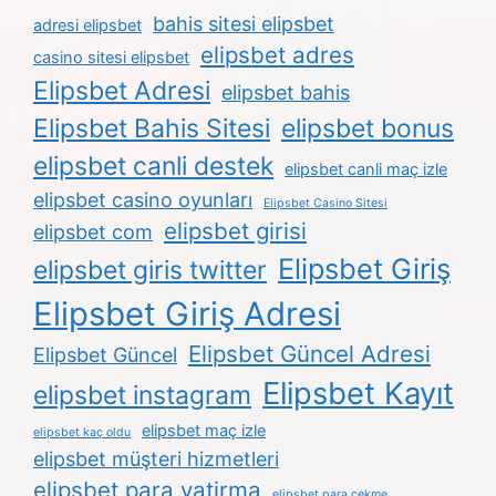
bahis sitesi elipsbet
adresi elipsbet
elipsbet adres
casino sitesi elipsbet
Elipsbet Adresi
elipsbet bahis
Elipsbet Bahis Sitesi
elipsbet bonus
elipsbet canli destek
elipsbet canli maç izle
elipsbet casino oyunları
Elipsbet Casino Sitesi
elipsbet girisi
elipsbet com
Elipsbet Giriş
elipsbet giris twitter
Elipsbet Giriş Adresi
Elipsbet Güncel Adresi
Elipsbet Güncel
Elipsbet Kayıt
elipsbet instagram
elipsbet maç izle
elipsbet kaç oldu
elipsbet müşteri hizmetleri
elipsbet para yatirma
elipsbet para çekme