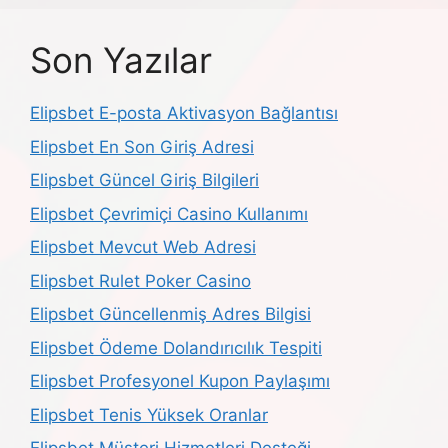
Son Yazılar
Elipsbet E-posta Aktivasyon Bağlantısı
Elipsbet En Son Giriş Adresi
Elipsbet Güncel Giriş Bilgileri
Elipsbet Çevrimiçi Casino Kullanımı
Elipsbet Mevcut Web Adresi
Elipsbet Rulet Poker Casino
Elipsbet Güncellenmiş Adres Bilgisi
Elipsbet Ödeme Dolandırıcılık Tespiti
Elipsbet Profesyonel Kupon Paylaşımı
Elipsbet Tenis Yüksek Oranlar