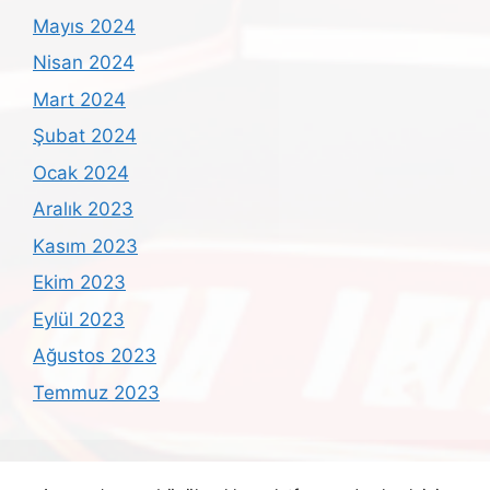
Mayıs 2024
Nisan 2024
Mart 2024
Şubat 2024
Ocak 2024
Aralık 2023
Kasım 2023
Ekim 2023
Eylül 2023
Ağustos 2023
Temmuz 2023