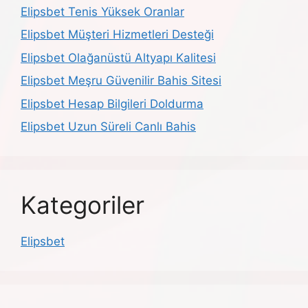
Elipsbet Tenis Yüksek Oranlar
Elipsbet Müşteri Hizmetleri Desteği
Elipsbet Olağanüstü Altyapı Kalitesi
Elipsbet Meşru Güvenilir Bahis Sitesi
Elipsbet Hesap Bilgileri Doldurma
Elipsbet Uzun Süreli Canlı Bahis
Kategoriler
Elipsbet