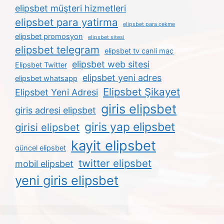
elipsbet müşteri hizmetleri
elipsbet para yatirma
elipsbet para çekme
elipsbet promosyon
elipsbet sitesi
elipsbet telegram
elipsbet tv canli maç
elipsbet web sitesi
Elipsbet Twitter
elipsbet yeni adres
elipsbet whatsapp
Elipsbet Şikayet
Elipsbet Yeni Adresi
giris elipsbet
giris adresi elipsbet
giris yap elipsbet
girisi elipsbet
kayit elipsbet
güncel elipsbet
twitter elipsbet
mobil elipsbet
yeni giris elipsbet