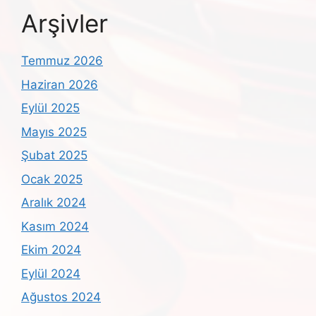
Arşivler
Temmuz 2026
Haziran 2026
Eylül 2025
Mayıs 2025
Şubat 2025
Ocak 2025
Aralık 2024
Kasım 2024
Ekim 2024
Eylül 2024
Ağustos 2024