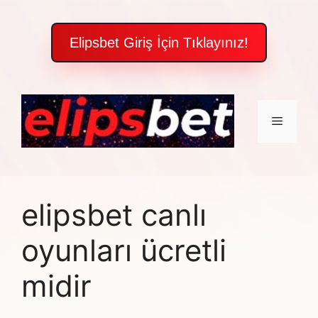
Elipsbet Giriş İçin Tıklayınız!
İçeriğe
atla
Menü
elipsbet canlı
oyunları ücretli
midir