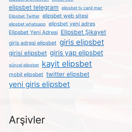
elipsbet telegram
elipsbet tv canli maç
elipsbet web sitesi
Elipsbet Twitter
elipsbet yeni adres
elipsbet whatsapp
Elipsbet Şikayet
Elipsbet Yeni Adresi
giris elipsbet
giris adresi elipsbet
giris yap elipsbet
girisi elipsbet
kayit elipsbet
güncel elipsbet
twitter elipsbet
mobil elipsbet
yeni giris elipsbet
Arşivler