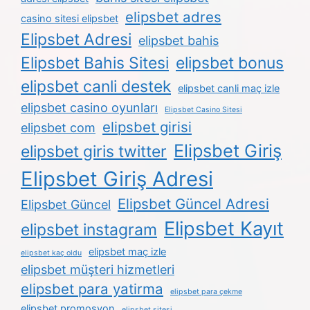
elipsbet adres
casino sitesi elipsbet
Elipsbet Adresi
elipsbet bahis
Elipsbet Bahis Sitesi
elipsbet bonus
elipsbet canli destek
elipsbet canli maç izle
elipsbet casino oyunları
Elipsbet Casino Sitesi
elipsbet girisi
elipsbet com
Elipsbet Giriş
elipsbet giris twitter
Elipsbet Giriş Adresi
Elipsbet Güncel Adresi
Elipsbet Güncel
Elipsbet Kayıt
elipsbet instagram
elipsbet maç izle
elipsbet kaç oldu
elipsbet müşteri hizmetleri
elipsbet para yatirma
elipsbet para çekme
elipsbet promosyon
elipsbet sitesi