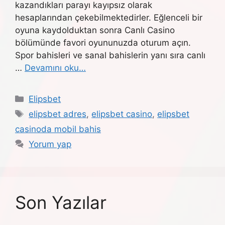
kazandıkları parayı kayıpsız olarak
hesaplarından çekebilmektedirler. Eğlenceli bir
oyuna kaydolduktan sonra Canlı Casino
bölümünde favori oyununuzda oturum açın.
Spor bahisleri ve sanal bahislerin yanı sıra canlı
…
Devamını oku…
Kategoriler
Elipsbet
Etiketler
elipsbet adres
,
elipsbet casino
,
elipsbet
casinoda mobil bahis
Yorum yap
Son Yazılar