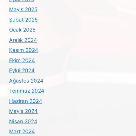
Mayıs 2025
Şubat 2025
Ocak 2025
Aralık 2024
Kasım 2024
Ekim 2024
Eylül 2024
Ağustos 2024
Temmuz 2024
Haziran 2024
Mayıs 2024
Nisan 2024
Mart 2024