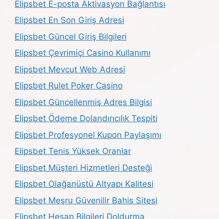
Elipsbet E-posta Aktivasyon Bağlantısı
Elipsbet En Son Giriş Adresi
Elipsbet Güncel Giriş Bilgileri
Elipsbet Çevrimiçi Casino Kullanımı
Elipsbet Mevcut Web Adresi
Elipsbet Rulet Poker Casino
Elipsbet Güncellenmiş Adres Bilgisi
Elipsbet Ödeme Dolandırıcılık Tespiti
Elipsbet Profesyonel Kupon Paylaşımı
Elipsbet Tenis Yüksek Oranlar
Elipsbet Müşteri Hizmetleri Desteği
Elipsbet Olağanüstü Altyapı Kalitesi
Elipsbet Meşru Güvenilir Bahis Sitesi
Elipsbet Hesap Bilgileri Doldurma