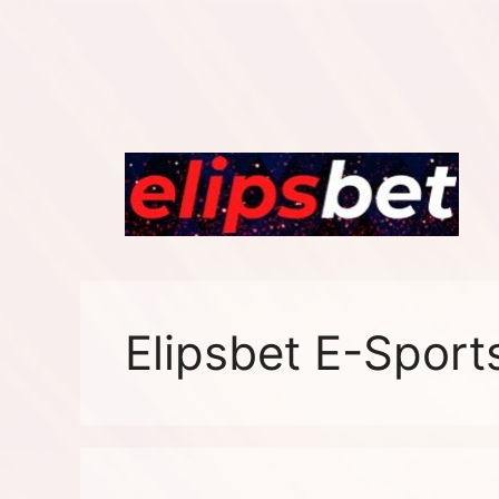
İçeriğe
atla
Elipsbet E-Sport