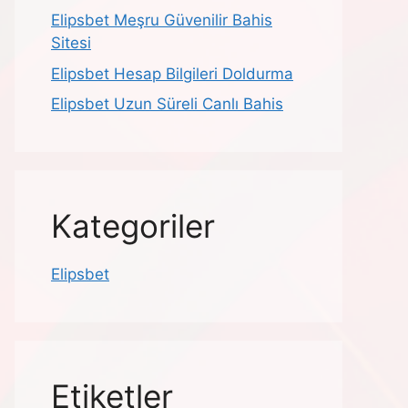
Elipsbet Meşru Güvenilir Bahis
Sitesi
Elipsbet Hesap Bilgileri Doldurma
Elipsbet Uzun Süreli Canlı Bahis
Kategoriler
Elipsbet
Etiketler