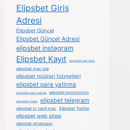
Elipsbet Giriş
Adresi
Elipsbet Güncel
Elipsbet Güncel Adresi
elipsbet instagram
Elipsbet Kayıt
elipsbet kaç oldu
elipsbet maç izle
elipsbet müşteri hizmetleri
elipsbet para yatirma
elipsbet promosyon
elipsbet para çekme
elipsbet telegram
elipsbet sitesi
elipsbet tv canli maç
Elipsbet Twitter
elipsbet web sitesi
elipsbet whatsapp