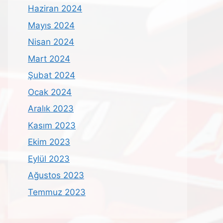
Haziran 2024
Mayıs 2024
Nisan 2024
Mart 2024
Şubat 2024
Ocak 2024
Aralık 2023
Kasım 2023
Ekim 2023
Eylül 2023
Ağustos 2023
Temmuz 2023