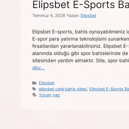
Elipsbet E-Sports Ba
Temmuz 4, 2026
Yazarı:
Elipsbet
Elipsbet E-sports, bahis oynayabilmeniz iç
E-spor para yatırma teknolojisini sunark
fırsatlardan yararlanabilirsiniz. Elipsbet 
alanında olduğu gibi spor bahislerinde de 
sitesinden yardım almaktır. Site, spor ba
oku…
Kategoriler
Elipsbet
Etiketler
elipsbet canlı bahis sitesi
,
Elipsbet E-Sports Ba
Yorum yap