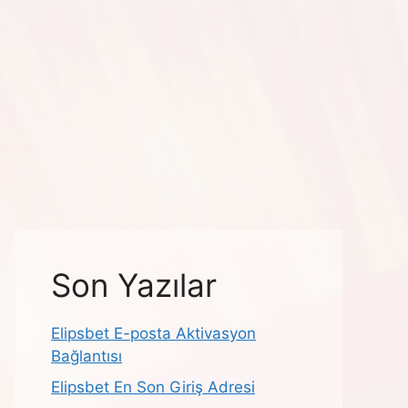
Son Yazılar
Elipsbet E-posta Aktivasyon
Bağlantısı
Elipsbet En Son Giriş Adresi