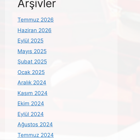
Arşivler
Temmuz 2026
Haziran 2026
Eylül 2025
Mayıs 2025
Şubat 2025
Ocak 2025
Aralık 2024
Kasım 2024
Ekim 2024
Eylül 2024
Ağustos 2024
Temmuz 2024