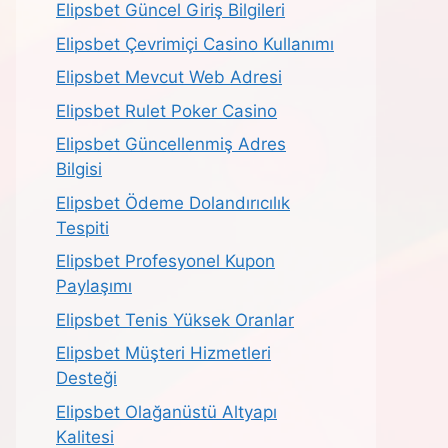
Elipsbet Güncel Giriş Bilgileri
Elipsbet Çevrimiçi Casino Kullanımı
Elipsbet Mevcut Web Adresi
Elipsbet Rulet Poker Casino
Elipsbet Güncellenmiş Adres
Bilgisi
Elipsbet Ödeme Dolandırıcılık
Tespiti
Elipsbet Profesyonel Kupon
Paylaşımı
Elipsbet Tenis Yüksek Oranlar
Elipsbet Müşteri Hizmetleri
Desteği
Elipsbet Olağanüstü Altyapı
Kalitesi