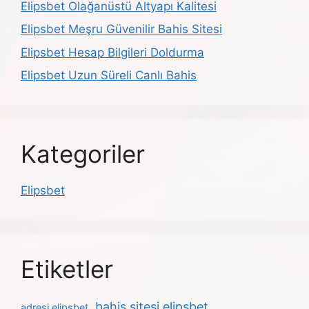
Elipsbet Olağanüstü Altyapı Kalitesi
Elipsbet Meşru Güvenilir Bahis Sitesi
Elipsbet Hesap Bilgileri Doldurma
Elipsbet Uzun Süreli Canlı Bahis
Kategoriler
Elipsbet
Etiketler
bahis sitesi elipsbet
adresi elipsbet