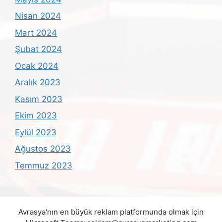
Nisan 2024
Mart 2024
Şubat 2024
Ocak 2024
Aralık 2023
Kasım 2023
Ekim 2023
Eylül 2023
Ağustos 2023
Temmuz 2023
Avrasya'nın en büyük reklam platformunda olmak için