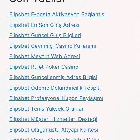
Elipsbet E-posta Aktivasyon Bağlantısı
Elipsbet En Son Giriş Adresi
Elipsbet Güncel Giriş Bilgileri
Elipsbet Çevrimiçi Casino Kullanımı
Elipsbet Mevcut Web Adresi
Elipsbet Rulet Poker Casino
Elipsbet Güncellenmiş Adres Bilgisi
Elipsbet Ödeme Dolandırıcılık Tespiti
Elipsbet Profesyonel Kupon Paylaşımı
Elipsbet Tenis Yüksek Oranlar
Elipsbet Müşteri Hizmetleri Desteği
Elipsbet Olağanüstü Altyapı Kalitesi