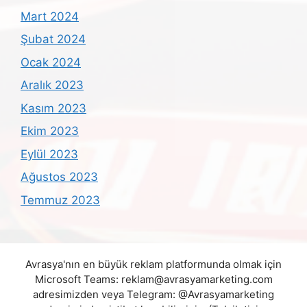
Mart 2024
Şubat 2024
Ocak 2024
Aralık 2023
Kasım 2023
Ekim 2023
Eylül 2023
Ağustos 2023
Temmuz 2023
Avrasya'nın en büyük reklam platformunda olmak için
Microsoft Teams:
reklam@avrasyamarketing.com
adresimizden veya Telegram: @Avrasyamarketing