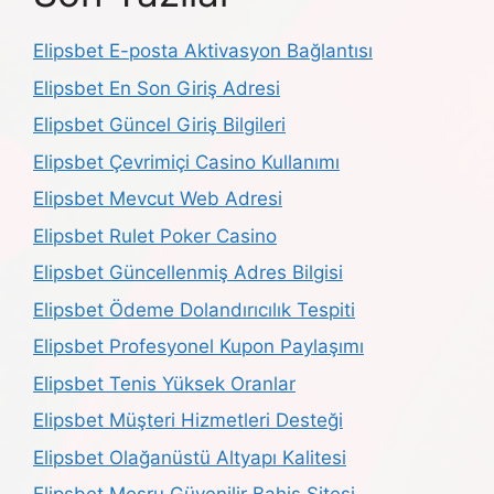
Elipsbet E-posta Aktivasyon Bağlantısı
Elipsbet En Son Giriş Adresi
Elipsbet Güncel Giriş Bilgileri
Elipsbet Çevrimiçi Casino Kullanımı
Elipsbet Mevcut Web Adresi
Elipsbet Rulet Poker Casino
Elipsbet Güncellenmiş Adres Bilgisi
Elipsbet Ödeme Dolandırıcılık Tespiti
Elipsbet Profesyonel Kupon Paylaşımı
Elipsbet Tenis Yüksek Oranlar
Elipsbet Müşteri Hizmetleri Desteği
Elipsbet Olağanüstü Altyapı Kalitesi