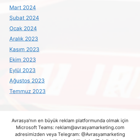
Mart 2024
Şubat 2024
Ocak 2024
Aralık 2023
Kasım 2023
Ekim 2023
Eylül 2023
Ağustos 2023
Temmuz 2023
Avrasya'nın en büyük reklam platformunda olmak için
Microsoft Teams:
reklam@avrasyamarketing.com
adresimizden veya Telegram: @Avrasyamarketing