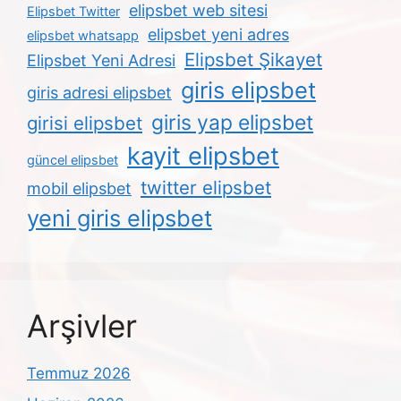
elipsbet web sitesi
Elipsbet Twitter
elipsbet yeni adres
elipsbet whatsapp
Elipsbet Şikayet
Elipsbet Yeni Adresi
giris elipsbet
giris adresi elipsbet
giris yap elipsbet
girisi elipsbet
kayit elipsbet
güncel elipsbet
twitter elipsbet
mobil elipsbet
yeni giris elipsbet
Arşivler
Temmuz 2026