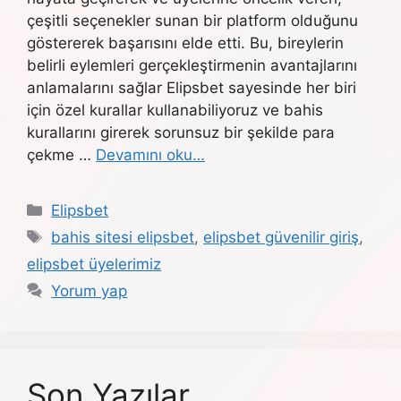
çeşitli seçenekler sunan bir platform olduğunu
göstererek başarısını elde etti. Bu, bireylerin
belirli eylemleri gerçekleştirmenin avantajlarını
anlamalarını sağlar Elipsbet sayesinde her biri
için özel kurallar kullanabiliyoruz ve bahis
kurallarını girerek sorunsuz bir şekilde para
çekme …
Devamını oku…
Kategoriler
Elipsbet
Etiketler
bahis sitesi elipsbet
,
elipsbet güvenilir giriş
,
elipsbet üyelerimiz
Yorum yap
Son Yazılar