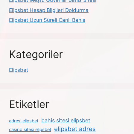
Elipsbet Meşru Güvenilir Bahis Sitesi
Elipsbet Hesap Bilgileri Doldurma
Elipsbet Uzun Süreli Canlı Bahis
Kategoriler
Elipsbet
Etiketler
bahis sitesi elipsbet
adresi elipsbet
elipsbet adres
casino sitesi elipsbet