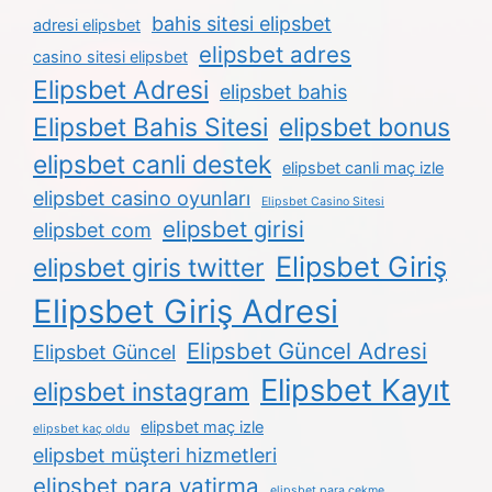
bahis sitesi elipsbet
adresi elipsbet
elipsbet adres
casino sitesi elipsbet
Elipsbet Adresi
elipsbet bahis
Elipsbet Bahis Sitesi
elipsbet bonus
elipsbet canli destek
elipsbet canli maç izle
elipsbet casino oyunları
Elipsbet Casino Sitesi
elipsbet girisi
elipsbet com
Elipsbet Giriş
elipsbet giris twitter
Elipsbet Giriş Adresi
Elipsbet Güncel Adresi
Elipsbet Güncel
Elipsbet Kayıt
elipsbet instagram
elipsbet maç izle
elipsbet kaç oldu
elipsbet müşteri hizmetleri
elipsbet para yatirma
elipsbet para çekme