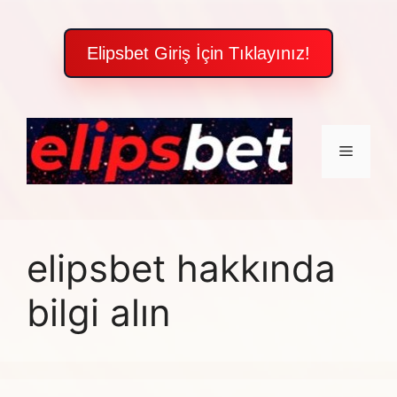
Elipsbet Giriş İçin Tıklayınız!
İçeriğe
atla
Menü
elipsbet hakkında
bilgi alın