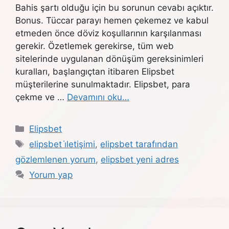
Bahis şartı olduğu için bu sorunun cevabı açıktır.
Bonus. Tüccar parayı hemen çekemez ve kabul
etmeden önce döviz koşullarının karşılanması
gerekir. Özetlemek gerekirse, tüm web
sitelerinde uygulanan dönüşüm gereksinimleri
kuralları, başlangıçtan itibaren Elipsbet
müşterilerine sunulmaktadır. Elipsbet, para
çekme ve …
Devamını oku…
Kategoriler
Elipsbet
Etiketler
elipsbet i̇letişimi
,
elipsbet tarafından
gözlemlenen yorum
,
elipsbet yeni adres
Yorum yap