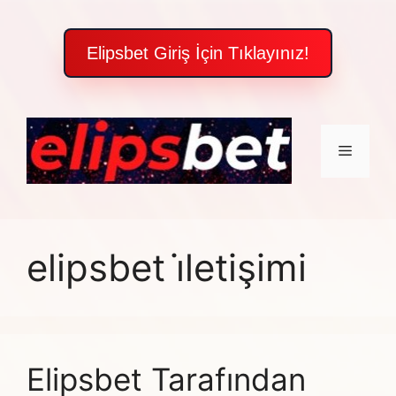
Elipsbet Giriş İçin Tıklayınız!
İçeriğe
atla
Menü
elipsbet i̇letişimi
Elipsbet Tarafından