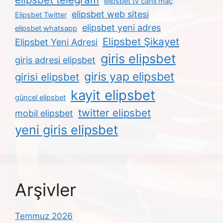
elipsbet tv canli maç
elipsbet web sitesi
Elipsbet Twitter
elipsbet yeni adres
elipsbet whatsapp
Elipsbet Şikayet
Elipsbet Yeni Adresi
giris elipsbet
giris adresi elipsbet
giris yap elipsbet
girisi elipsbet
kayit elipsbet
güncel elipsbet
twitter elipsbet
mobil elipsbet
yeni giris elipsbet
Arşivler
Temmuz 2026