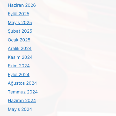
Haziran 2026
Eylül 2025
Mayıs 2025
Şubat 2025
Ocak 2025
Aralık 2024
Kasım 2024
Ekim 2024
Eylül 2024
Ağustos 2024
Temmuz 2024
Haziran 2024
Mayıs 2024