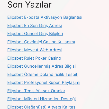
Son Yazılar
Elipsbet E-posta Aktivasyon Bağlantısı
Elipsbet En Son Giriş Adresi
Elipsbet Güncel Giriş Bilgileri
Elipsbet Çevrimiçi Casino Kullanımı
Elipsbet Mevcut Web Adresi
Elipsbet Rulet Poker Casino
Elipsbet Güncellenmiş Adres Bilgisi
Elipsbet Ödeme Dolandırıcılık Tespiti
Elipsbet Profesyonel Kupon Paylaşımı
Elipsbet Tenis Yüksek Oranlar
Elipsbet Müşteri Hizmetleri Desteği
Elipsbet Olağanüstü Altyapı Kalitesi