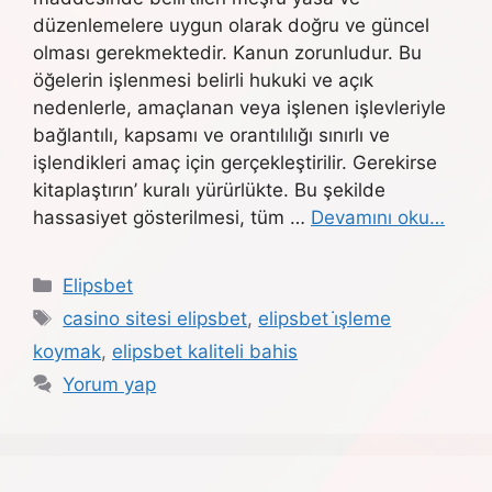
düzenlemelere uygun olarak doğru ve güncel
olması gerekmektedir. Kanun zorunludur. Bu
öğelerin işlenmesi belirli hukuki ve açık
nedenlerle, amaçlanan veya işlenen işlevleriyle
bağlantılı, kapsamı ve orantılılığı sınırlı ve
işlendikleri amaç için gerçekleştirilir. Gerekirse
kitaplaştırın’ kuralı yürürlükte. Bu şekilde
hassasiyet gösterilmesi, tüm …
Devamını oku…
Kategoriler
Elipsbet
Etiketler
casino sitesi elipsbet
,
elipsbet i̇şleme
koymak
,
elipsbet kaliteli bahis
Yorum yap