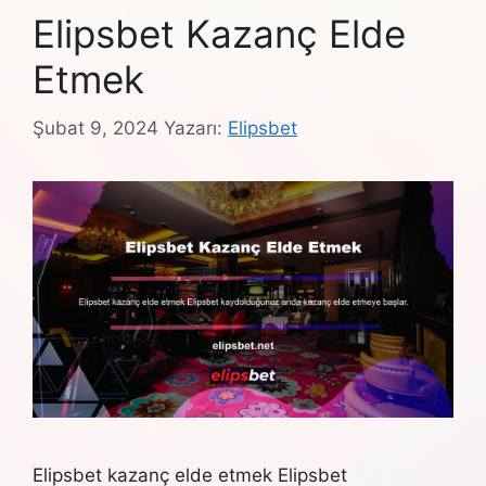
Elipsbet Kazanç Elde
Etmek
Şubat 9, 2024
Yazarı:
Elipsbet
Elipsbet kazanç elde etmek Elipsbet