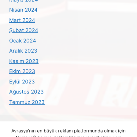
Nisan 2024
Mart 2024
Şubat 2024
Ocak 2024
Aralık 2023
Kasım 2023
Ekim 2023
Eylül 2023
Ağustos 2023
Temmuz 2023
Avrasya'nın en büyük reklam platformunda olmak için