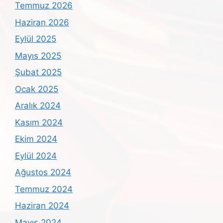
Temmuz 2026
Haziran 2026
Eylül 2025
Mayıs 2025
Şubat 2025
Ocak 2025
Aralık 2024
Kasım 2024
Ekim 2024
Eylül 2024
Ağustos 2024
Temmuz 2024
Haziran 2024
Mayıs 2024