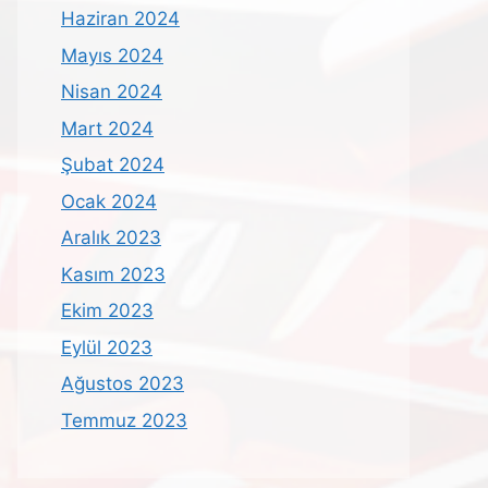
Haziran 2024
Mayıs 2024
Nisan 2024
Mart 2024
Şubat 2024
Ocak 2024
Aralık 2023
Kasım 2023
Ekim 2023
Eylül 2023
Ağustos 2023
Temmuz 2023