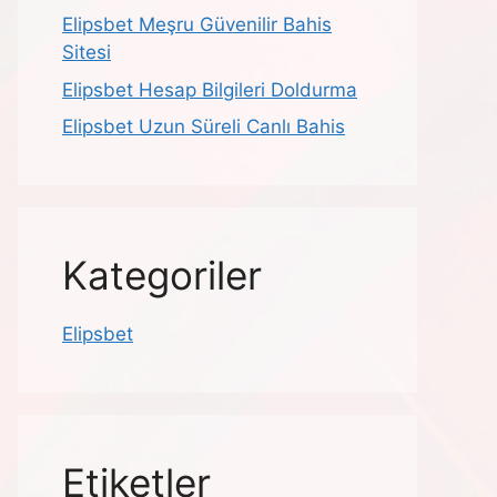
Elipsbet Meşru Güvenilir Bahis
Sitesi
Elipsbet Hesap Bilgileri Doldurma
Elipsbet Uzun Süreli Canlı Bahis
Kategoriler
Elipsbet
Etiketler