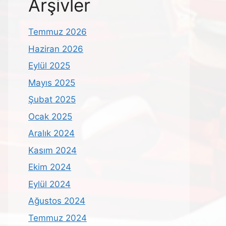
Arşivler
Temmuz 2026
Haziran 2026
Eylül 2025
Mayıs 2025
Şubat 2025
Ocak 2025
Aralık 2024
Kasım 2024
Ekim 2024
Eylül 2024
Ağustos 2024
Temmuz 2024