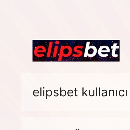
İçeriğe
atla
elipsbet kullanıcı