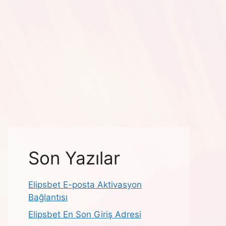
Son Yazılar
Elipsbet E-posta Aktivasyon
Bağlantısı
Elipsbet En Son Giriş Adresi