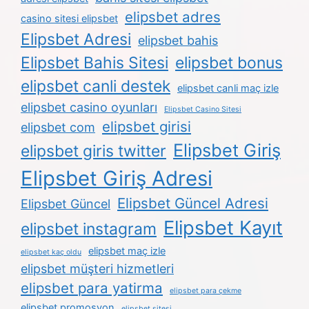
elipsbet adres
casino sitesi elipsbet
Elipsbet Adresi
elipsbet bahis
Elipsbet Bahis Sitesi
elipsbet bonus
elipsbet canli destek
elipsbet canli maç izle
elipsbet casino oyunları
Elipsbet Casino Sitesi
elipsbet girisi
elipsbet com
Elipsbet Giriş
elipsbet giris twitter
Elipsbet Giriş Adresi
Elipsbet Güncel Adresi
Elipsbet Güncel
Elipsbet Kayıt
elipsbet instagram
elipsbet maç izle
elipsbet kaç oldu
elipsbet müşteri hizmetleri
elipsbet para yatirma
elipsbet para çekme
elipsbet promosyon
elipsbet sitesi