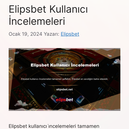
Elipsbet Kullanıcı
İncelemeleri
Ocak 19, 2024
Yazarı:
Elipsbet
Elipsbet kullanıcı i̇ncelemeleri tamamen