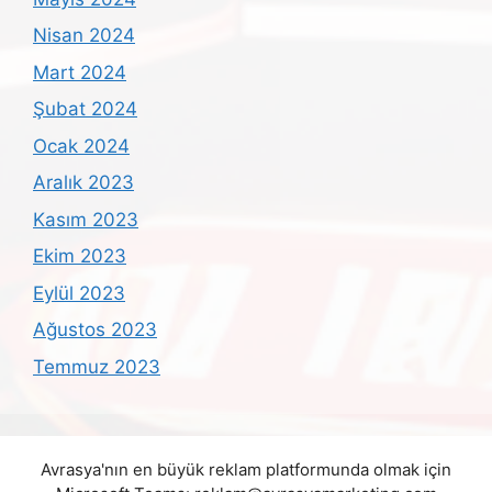
Nisan 2024
Mart 2024
Şubat 2024
Ocak 2024
Aralık 2023
Kasım 2023
Ekim 2023
Eylül 2023
Ağustos 2023
Temmuz 2023
Avrasya'nın en büyük reklam platformunda olmak için