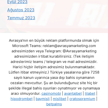
Eylül 2023
Ağustos 2023
Temmuz 2023
Avrasya'nın en büyük reklam platformunda olmak için
Microsoft Teams:
reklam@avrasyamarketing.com
adresimizden veya Telegram: @Avrasyamarketing
adresimizden irtibat kurabilirsiniz. (Tek iletişim
adreslerimiz teams / telegram ve mail adresimizdir.
Harici hiçbir iletişim adresimiz bulunmamaktadır.
Lütfen itibar etmeyiniz.) Türkiye yasalarına göre 7258
sayılı kanun uyarınca yasa dışı bahis oynamanın
cezaları mevcuttur. Şu an bulunduğunuz site hiç bir
şekilde illegal bahis oyunları oynatmıyor ve oynamaya
aracı olmuyordur.
casinomobi
|
avantajbet
|
lilabet
|
hipodrombet
|
baymisli
|
mislibet
|
cratospremium
|
betpalms