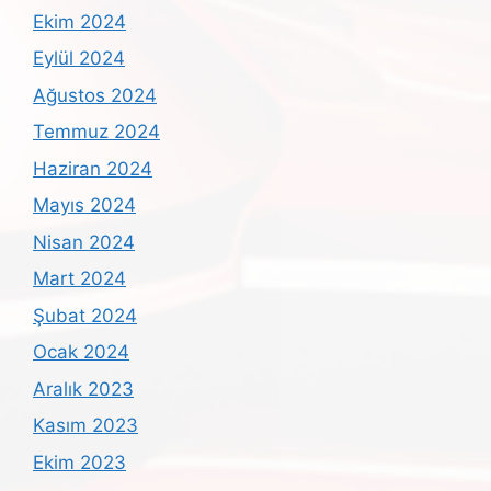
Ekim 2024
Eylül 2024
Ağustos 2024
Temmuz 2024
Haziran 2024
Mayıs 2024
Nisan 2024
Mart 2024
Şubat 2024
Ocak 2024
Aralık 2023
Kasım 2023
Ekim 2023