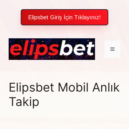
Elipsbet Giriş İçin Tıklayınız!
İçeriğe
atla
Menü
Elipsbet Mobil Anlık
Takip