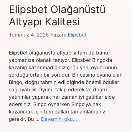
Elipsbet Olağanüstü
Altyapı Kalitesi
Temmuz 4, 2026
Yazarı:
Elipsbet
Elipsbet olağanüstü altyapısı tam da bunu
yapmanıza olanak tanıyor. Elipsbet Bingo’da
kazanıp kazanmadığınız çoğu yeni oyuncunun
sorduğu ortak bir sorudur. Bir casino oyunu olan
Bingo, doğru tahmin edildiğinde önemli ödüller
sağlayabilir. Oyunu takip ederek ve doğru
yatırımlar yaparak her zaman iyi getiriler elde
edersiniz. Bingo oynarken Bingo’ya hak
kazanmak için tüm dalları tamamlamanız
gerekir. Bu …
Devamını oku…