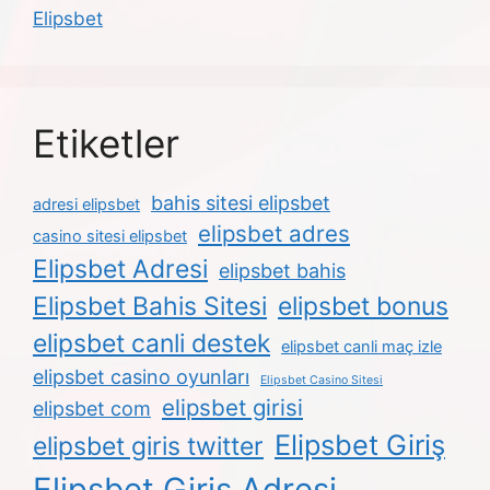
Elipsbet
Etiketler
bahis sitesi elipsbet
adresi elipsbet
elipsbet adres
casino sitesi elipsbet
Elipsbet Adresi
elipsbet bahis
Elipsbet Bahis Sitesi
elipsbet bonus
elipsbet canli destek
elipsbet canli maç izle
elipsbet casino oyunları
Elipsbet Casino Sitesi
elipsbet girisi
elipsbet com
Elipsbet Giriş
elipsbet giris twitter
Elipsbet Giriş Adresi