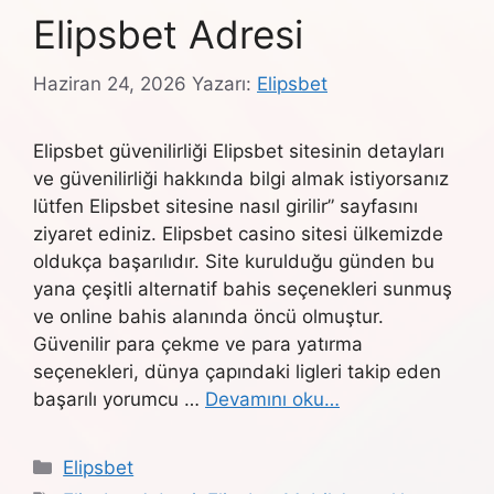
Elipsbet Adresi
Haziran 24, 2026
Yazarı:
Elipsbet
Elipsbet güvenilirliği Elipsbet sitesinin detayları
ve güvenilirliği hakkında bilgi almak istiyorsanız
lütfen Elipsbet sitesine nasıl girilir” sayfasını
ziyaret ediniz. Elipsbet casino sitesi ülkemizde
oldukça başarılıdır. Site kurulduğu günden bu
yana çeşitli alternatif bahis seçenekleri sunmuş
ve online bahis alanında öncü olmuştur.
Güvenilir para çekme ve para yatırma
seçenekleri, dünya çapındaki ligleri takip eden
başarılı yorumcu …
Devamını oku…
Kategoriler
Elipsbet