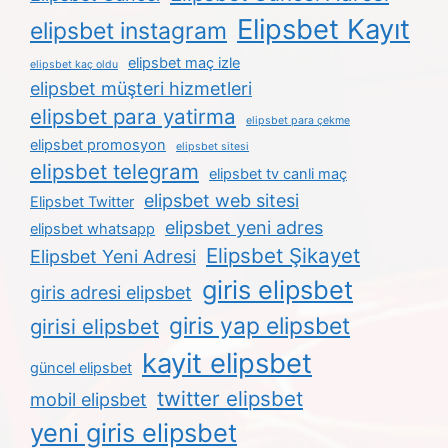
Elipsbet Kayıt
elipsbet instagram
elipsbet maç izle
elipsbet kaç oldu
elipsbet müşteri hizmetleri
elipsbet para yatirma
elipsbet para çekme
elipsbet promosyon
elipsbet sitesi
elipsbet telegram
elipsbet tv canli maç
elipsbet web sitesi
Elipsbet Twitter
elipsbet yeni adres
elipsbet whatsapp
Elipsbet Şikayet
Elipsbet Yeni Adresi
giris elipsbet
giris adresi elipsbet
giris yap elipsbet
girisi elipsbet
kayit elipsbet
güncel elipsbet
twitter elipsbet
mobil elipsbet
yeni giris elipsbet