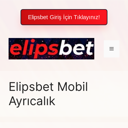
Elipsbet Giriş İçin Tıklayınız!
İçeriğe
atla
Menü
Elipsbet Mobil
Ayrıcalık