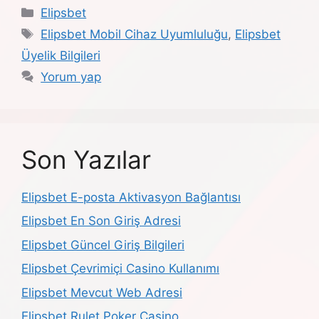
Kategoriler
Elipsbet
Etiketler
Elipsbet Mobil Cihaz Uyumluluğu
,
Elipsbet
Üyelik Bilgileri
Yorum yap
Son Yazılar
Elipsbet E-posta Aktivasyon Bağlantısı
Elipsbet En Son Giriş Adresi
Elipsbet Güncel Giriş Bilgileri
Elipsbet Çevrimiçi Casino Kullanımı
Elipsbet Mevcut Web Adresi
Elipsbet Rulet Poker Casino