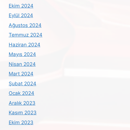
Ekim 2024
Eylül 2024
Ağustos 2024
Temmuz 2024
Haziran 2024
Mayıs 2024
Nisan 2024
Mart 2024
Şubat 2024
Ocak 2024
Aralık 2023
Kasım 2023
Ekim 2023