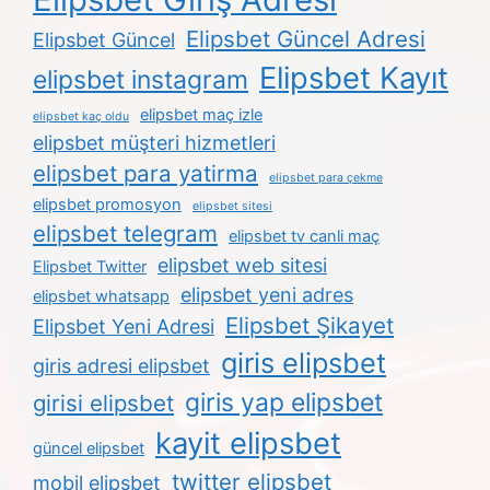
Elipsbet Güncel Adresi
Elipsbet Güncel
Elipsbet Kayıt
elipsbet instagram
elipsbet maç izle
elipsbet kaç oldu
elipsbet müşteri hizmetleri
elipsbet para yatirma
elipsbet para çekme
elipsbet promosyon
elipsbet sitesi
elipsbet telegram
elipsbet tv canli maç
elipsbet web sitesi
Elipsbet Twitter
elipsbet yeni adres
elipsbet whatsapp
Elipsbet Şikayet
Elipsbet Yeni Adresi
giris elipsbet
giris adresi elipsbet
giris yap elipsbet
girisi elipsbet
kayit elipsbet
güncel elipsbet
twitter elipsbet
mobil elipsbet