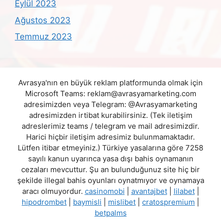
Eylül 2023
Ağustos 2023
Temmuz 2023
Avrasya'nın en büyük reklam platformunda olmak için
Microsoft Teams:
reklam@avrasyamarketing.com
adresimizden veya Telegram: @Avrasyamarketing
adresimizden irtibat kurabilirsiniz. (Tek iletişim
adreslerimiz teams / telegram ve mail adresimizdir.
Harici hiçbir iletişim adresimiz bulunmamaktadır.
Lütfen itibar etmeyiniz.) Türkiye yasalarına göre 7258
sayılı kanun uyarınca yasa dışı bahis oynamanın
cezaları mevcuttur. Şu an bulunduğunuz site hiç bir
şekilde illegal bahis oyunları oynatmıyor ve oynamaya
aracı olmuyordur.
casinomobi
|
avantajbet
|
lilabet
|
hipodrombet
|
baymisli
|
mislibet
|
cratospremium
|
betpalms