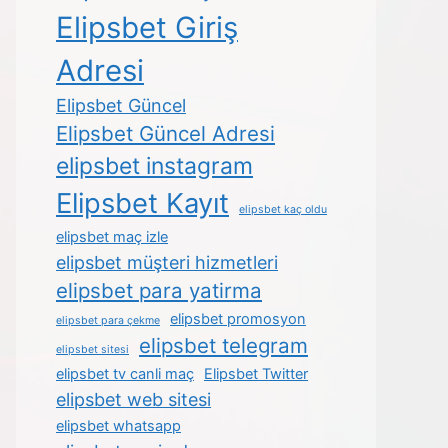
Elipsbet Giriş
Adresi
Elipsbet Güncel
Elipsbet Güncel Adresi
elipsbet instagram
Elipsbet Kayıt
elipsbet kaç oldu
elipsbet maç izle
elipsbet müşteri hizmetleri
elipsbet para yatirma
elipsbet promosyon
elipsbet para çekme
elipsbet telegram
elipsbet sitesi
elipsbet tv canli maç
Elipsbet Twitter
elipsbet web sitesi
elipsbet whatsapp