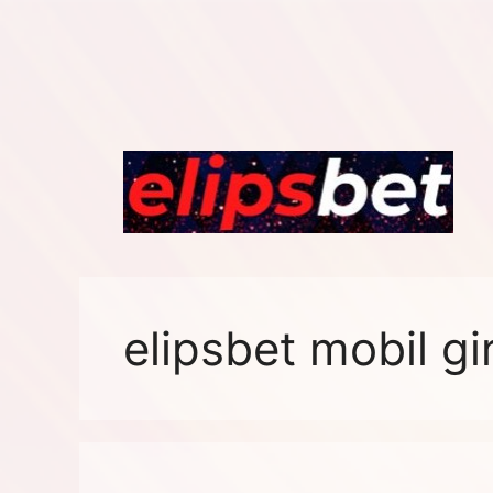
İçeriğe
atla
elipsbet mobil gir