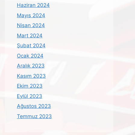
Haziran 2024
Mayıs 2024
Nisan 2024
Mart 2024
Şubat 2024
Ocak 2024
Aralık 2023
Kasım 2023
Ekim 2023
Eylül 2023
Ağustos 2023
Temmuz 2023