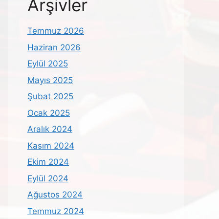
Arşivler
Temmuz 2026
Haziran 2026
Eylül 2025
Mayıs 2025
Şubat 2025
Ocak 2025
Aralık 2024
Kasım 2024
Ekim 2024
Eylül 2024
Ağustos 2024
Temmuz 2024