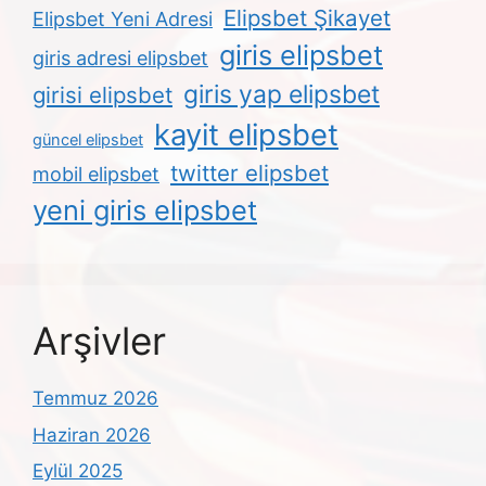
Elipsbet Şikayet
Elipsbet Yeni Adresi
giris elipsbet
giris adresi elipsbet
giris yap elipsbet
girisi elipsbet
kayit elipsbet
güncel elipsbet
twitter elipsbet
mobil elipsbet
yeni giris elipsbet
Arşivler
Temmuz 2026
Haziran 2026
Eylül 2025