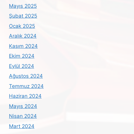
Mayıs 2025
Şubat 2025
Ocak 2025
Aralık 2024
Kasım 2024
Ekim 2024
Eylül 2024
Ağustos 2024
Temmuz 2024
Haziran 2024
Mayıs 2024
Nisan 2024
Mart 2024