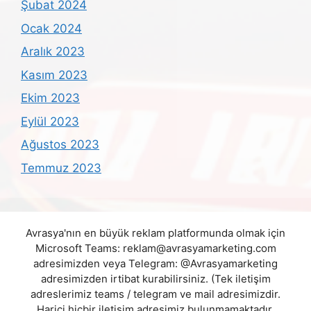
Şubat 2024
Ocak 2024
Aralık 2023
Kasım 2023
Ekim 2023
Eylül 2023
Ağustos 2023
Temmuz 2023
Avrasya'nın en büyük reklam platformunda olmak için
Microsoft Teams:
reklam@avrasyamarketing.com
adresimizden veya Telegram: @Avrasyamarketing
adresimizden irtibat kurabilirsiniz. (Tek iletişim
adreslerimiz teams / telegram ve mail adresimizdir.
Harici hiçbir iletişim adresimiz bulunmamaktadır.