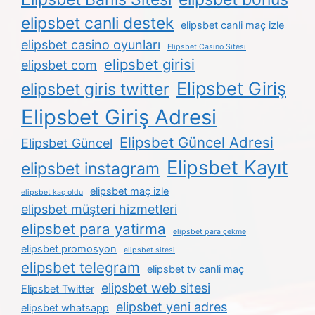
elipsbet canli destek
elipsbet canli maç izle
elipsbet casino oyunları
Elipsbet Casino Sitesi
elipsbet girisi
elipsbet com
Elipsbet Giriş
elipsbet giris twitter
Elipsbet Giriş Adresi
Elipsbet Güncel Adresi
Elipsbet Güncel
Elipsbet Kayıt
elipsbet instagram
elipsbet maç izle
elipsbet kaç oldu
elipsbet müşteri hizmetleri
elipsbet para yatirma
elipsbet para çekme
elipsbet promosyon
elipsbet sitesi
elipsbet telegram
elipsbet tv canli maç
elipsbet web sitesi
Elipsbet Twitter
elipsbet yeni adres
elipsbet whatsapp