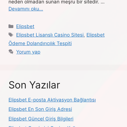
neden olmadan sunan meşru bir sitedir. …
Devamını oku…
Kategoriler
Elipsbet
Etiketler
Elipsbet Lisanslı Casino Sitesi
,
Elipsbet
Ödeme Dolandırıcılık Tespiti
Yorum yap
Son Yazılar
Elipsbet E-posta Aktivasyon Bağlantısı
Elipsbet En Son Giriş Adresi
Elipsbet Güncel Giriş Bilgileri