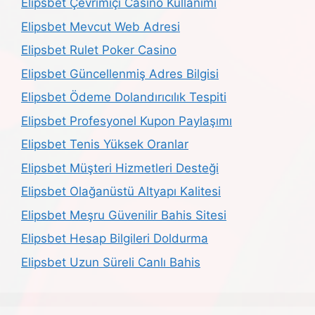
Elipsbet Çevrimiçi Casino Kullanımı
Elipsbet Mevcut Web Adresi
Elipsbet Rulet Poker Casino
Elipsbet Güncellenmiş Adres Bilgisi
Elipsbet Ödeme Dolandırıcılık Tespiti
Elipsbet Profesyonel Kupon Paylaşımı
Elipsbet Tenis Yüksek Oranlar
Elipsbet Müşteri Hizmetleri Desteği
Elipsbet Olağanüstü Altyapı Kalitesi
Elipsbet Meşru Güvenilir Bahis Sitesi
Elipsbet Hesap Bilgileri Doldurma
Elipsbet Uzun Süreli Canlı Bahis