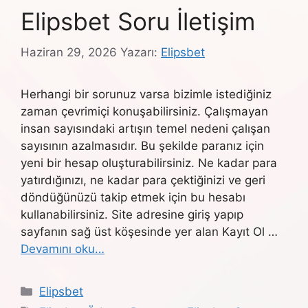
Elipsbet Soru İletişim
Haziran 29, 2026
Yazarı:
Elipsbet
Herhangi bir sorunuz varsa bizimle istediğiniz
zaman çevrimiçi konuşabilirsiniz. Çalışmayan
insan sayısındaki artışın temel nedeni çalışan
sayısının azalmasıdır. Bu şekilde paranız için
yeni bir hesap oluşturabilirsiniz. Ne kadar para
yatırdığınızı, ne kadar para çektiğinizi ve geri
döndüğünüzü takip etmek için bu hesabı
kullanabilirsiniz. Site adresine giriş yapıp
sayfanın sağ üst köşesinde yer alan Kayıt Ol …
Devamını oku…
Kategoriler
Elipsbet