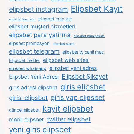
Elipsbet Kayıt
elipsbet instagram
elipsbet maç izle
elipsbet kaç oldu
elipsbet müşteri hizmetleri
elipsbet para yatirma
elipsbet para çekme
elipsbet promosyon
elipsbet sitesi
elipsbet telegram
elipsbet tv canli maç
elipsbet web sitesi
Elipsbet Twitter
elipsbet yeni adres
elipsbet whatsapp
Elipsbet Şikayet
Elipsbet Yeni Adresi
giris elipsbet
giris adresi elipsbet
giris yap elipsbet
girisi elipsbet
kayit elipsbet
güncel elipsbet
twitter elipsbet
mobil elipsbet
yeni giris elipsbet