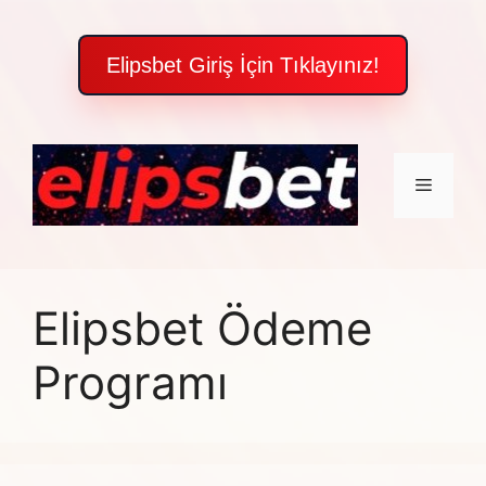
Elipsbet Giriş İçin Tıklayınız!
İçeriğe
atla
Menü
Elipsbet Ödeme
Programı