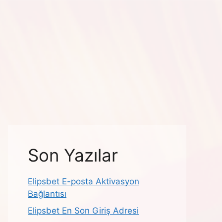
Son Yazılar
Elipsbet E-posta Aktivasyon
Bağlantısı
Elipsbet En Son Giriş Adresi