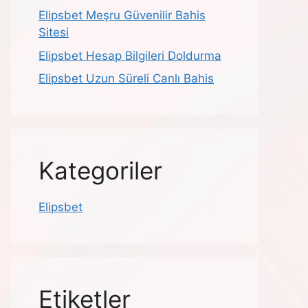
Elipsbet Meşru Güvenilir Bahis
Sitesi
Elipsbet Hesap Bilgileri Doldurma
Elipsbet Uzun Süreli Canlı Bahis
Kategoriler
Elipsbet
Etiketler