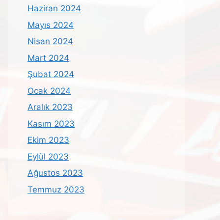
Haziran 2024
Mayıs 2024
Nisan 2024
Mart 2024
Şubat 2024
Ocak 2024
Aralık 2023
Kasım 2023
Ekim 2023
Eylül 2023
Ağustos 2023
Temmuz 2023