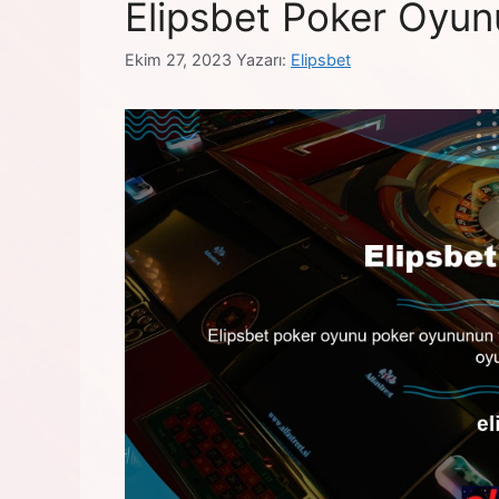
Elipsbet Poker Oyun
Ekim 27, 2023
Yazarı:
Elipsbet