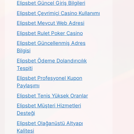
Elipsbet Güncel Giriş Bilgileri
Elipsbet Çevrimiçi Casino Kullanımı
Elipsbet Mevcut Web Adresi
Elipsbet Rulet Poker Casino
Elipsbet Güncellenmiş Adres
Bilgisi
Elipsbet Ödeme Dolandırıcılık
Tespiti
Elipsbet Profesyonel Kupon
Paylaşımı
Elipsbet Tenis Yüksek Oranlar
Elipsbet Müşteri Hizmetleri
Desteği
Elipsbet Olağanüstü Altyapı
Kalitesi