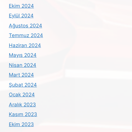
Ekim 2024
Eylül 2024
Ağustos 2024
Temmuz 2024
Haziran 2024
Mayıs 2024
Nisan 2024
Mart 2024
Şubat 2024
Ocak 2024
Aralık 2023
Kasım 2023
Ekim 2023