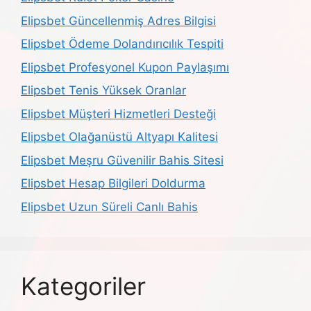
Elipsbet Güncellenmiş Adres Bilgisi
Elipsbet Ödeme Dolandırıcılık Tespiti
Elipsbet Profesyonel Kupon Paylaşımı
Elipsbet Tenis Yüksek Oranlar
Elipsbet Müşteri Hizmetleri Desteği
Elipsbet Olağanüstü Altyapı Kalitesi
Elipsbet Meşru Güvenilir Bahis Sitesi
Elipsbet Hesap Bilgileri Doldurma
Elipsbet Uzun Süreli Canlı Bahis
Kategoriler