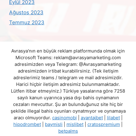
Eylül 2023
Ağustos 2023
Temmuz 2023
Avrasya'nın en büyük reklam platformunda olmak için
Microsoft Teams:
reklam@avrasyamarketing.com
adresimizden veya Telegram: @Avrasyamarketing
adresimizden irtibat kurabilirsiniz. (Tek iletişim
adreslerimiz teams / telegram ve mail adresimizdir.
Harici hiçbir iletişim adresimiz bulunmamaktadır.
Lütfen itibar etmeyiniz.) Türkiye yasalarına göre 7258
sayılı kanun uyarınca yasa dışı bahis oynamanın
cezaları mevcuttur. Şu an bulunduğunuz site hiç bir
şekilde illegal bahis oyunları oynatmıyor ve oynamaya
aracı olmuyordur.
casinomobi
|
avantajbet
|
lilabet
|
hipodrombet
|
baymisli
|
mislibet
|
cratospremium
|
betpalms