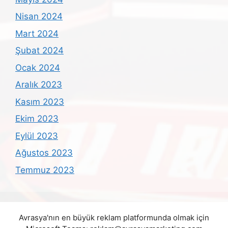
Nisan 2024
Mart 2024
Şubat 2024
Ocak 2024
Aralık 2023
Kasım 2023
Ekim 2023
Eylül 2023
Ağustos 2023
Temmuz 2023
Avrasya'nın en büyük reklam platformunda olmak için