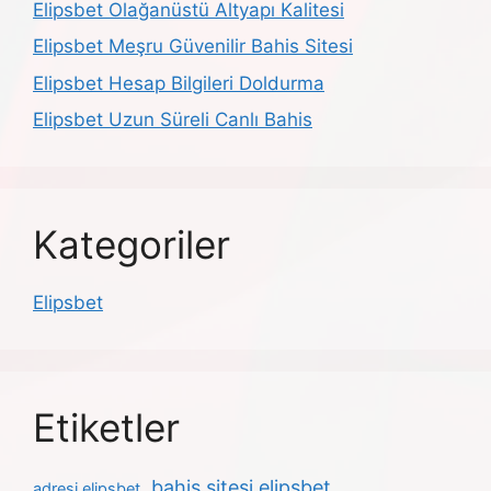
Elipsbet Olağanüstü Altyapı Kalitesi
Elipsbet Meşru Güvenilir Bahis Sitesi
Elipsbet Hesap Bilgileri Doldurma
Elipsbet Uzun Süreli Canlı Bahis
Kategoriler
Elipsbet
Etiketler
bahis sitesi elipsbet
adresi elipsbet