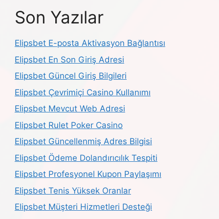
Son Yazılar
Elipsbet E-posta Aktivasyon Bağlantısı
Elipsbet En Son Giriş Adresi
Elipsbet Güncel Giriş Bilgileri
Elipsbet Çevrimiçi Casino Kullanımı
Elipsbet Mevcut Web Adresi
Elipsbet Rulet Poker Casino
Elipsbet Güncellenmiş Adres Bilgisi
Elipsbet Ödeme Dolandırıcılık Tespiti
Elipsbet Profesyonel Kupon Paylaşımı
Elipsbet Tenis Yüksek Oranlar
Elipsbet Müşteri Hizmetleri Desteği