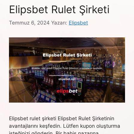
Elipsbet Rulet Şirketi
Temmuz 6, 2024
Yazarı:
Elipsbet
Elipsbet rulet şirketi Elipsbet Rulet Şirketinin
avantajlarını keşfedin. Lütfen kupon oluşturma
isteğinizi gönderin. Bir bahis pazarına