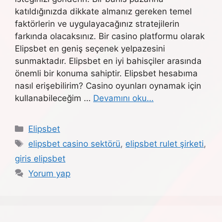
katıldığınızda dikkate almanız gereken temel
faktörlerin ve uygulayacağınız stratejilerin
farkında olacaksınız. Bir casino platformu olarak
Elipsbet en geniş seçenek yelpazesini
sunmaktadır. Elipsbet en iyi bahisçiler arasında
önemli bir konuma sahiptir. Elipsbet hesabıma
nasıl erişebilirim? Casino oyunları oynamak için
kullanabileceğim …
Devamını oku…
Kategoriler
Elipsbet
Etiketler
elipsbet casino sektörü
,
elipsbet rulet şirketi
,
giris elipsbet
Yorum yap