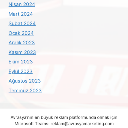
Nisan 2024
Mart 2024
Şubat 2024
Ocak 2024
Aralık 2023
Kasım 2023
Ekim 2023
Eylül 2023
Ağustos 2023
Temmuz 2023
Avrasya'nın en büyük reklam platformunda olmak için
Microsoft Teams:
reklam@avrasyamarketing.com