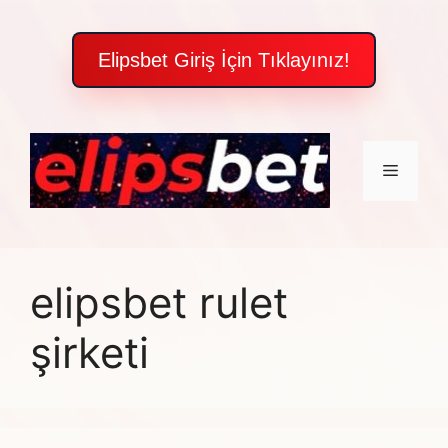
Elipsbet Giriş İçin Tıklayınız!
İçeriğe
atla
Menü
elipsbet rulet
şirketi