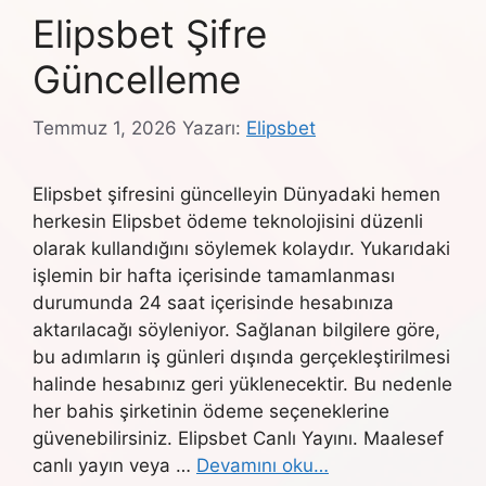
Elipsbet Şifre
Güncelleme
Temmuz 1, 2026
Yazarı:
Elipsbet
Elipsbet şifresini güncelleyin Dünyadaki hemen
herkesin Elipsbet ödeme teknolojisini düzenli
olarak kullandığını söylemek kolaydır. Yukarıdaki
işlemin bir hafta içerisinde tamamlanması
durumunda 24 saat içerisinde hesabınıza
aktarılacağı söyleniyor. Sağlanan bilgilere göre,
bu adımların iş günleri dışında gerçekleştirilmesi
halinde hesabınız geri yüklenecektir. Bu nedenle
her bahis şirketinin ödeme seçeneklerine
güvenebilirsiniz. Elipsbet Canlı Yayını. Maalesef
canlı yayın veya …
Devamını oku…