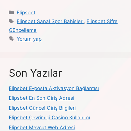
Kategoriler
Elipsbet
Etiketler
Elipsbet Sanal Spor Bahisleri
,
Elipsbet Şifre
Güncelleme
Yorum yap
Son Yazılar
Elipsbet E-posta Aktivasyon Bağlantısı
Elipsbet En Son Giriş Adresi
Elipsbet Güncel Giriş Bilgileri
Elipsbet Çevrimiçi Casino Kullanımı
Elipsbet Mevcut Web Adresi