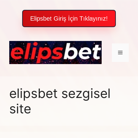
Elipsbet Giriş İçin Tıklayınız!
İçeriğe
atla
Menü
elipsbet sezgisel
site