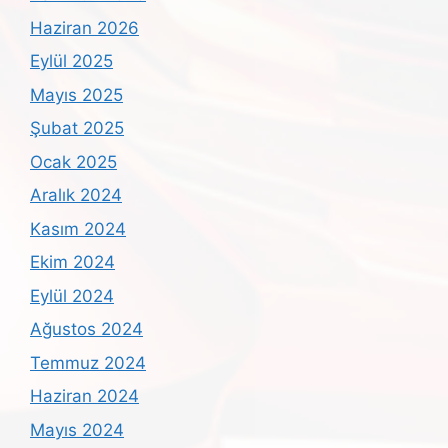
Haziran 2026
Eylül 2025
Mayıs 2025
Şubat 2025
Ocak 2025
Aralık 2024
Kasım 2024
Ekim 2024
Eylül 2024
Ağustos 2024
Temmuz 2024
Haziran 2024
Mayıs 2024