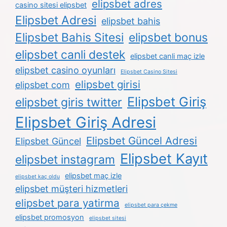
elipsbet adres
casino sitesi elipsbet
Elipsbet Adresi
elipsbet bahis
Elipsbet Bahis Sitesi
elipsbet bonus
elipsbet canli destek
elipsbet canli maç izle
elipsbet casino oyunları
Elipsbet Casino Sitesi
elipsbet girisi
elipsbet com
Elipsbet Giriş
elipsbet giris twitter
Elipsbet Giriş Adresi
Elipsbet Güncel Adresi
Elipsbet Güncel
Elipsbet Kayıt
elipsbet instagram
elipsbet maç izle
elipsbet kaç oldu
elipsbet müşteri hizmetleri
elipsbet para yatirma
elipsbet para çekme
elipsbet promosyon
elipsbet sitesi