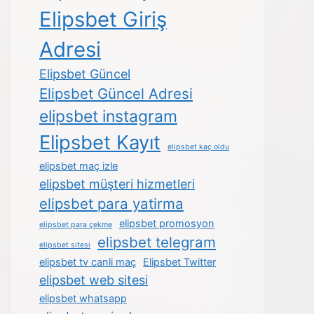
Elipsbet Giriş
Adresi
Elipsbet Güncel
Elipsbet Güncel Adresi
elipsbet instagram
Elipsbet Kayıt
elipsbet kaç oldu
elipsbet maç izle
elipsbet müşteri hizmetleri
elipsbet para yatirma
elipsbet promosyon
elipsbet para çekme
elipsbet telegram
elipsbet sitesi
elipsbet tv canli maç
Elipsbet Twitter
elipsbet web sitesi
elipsbet whatsapp