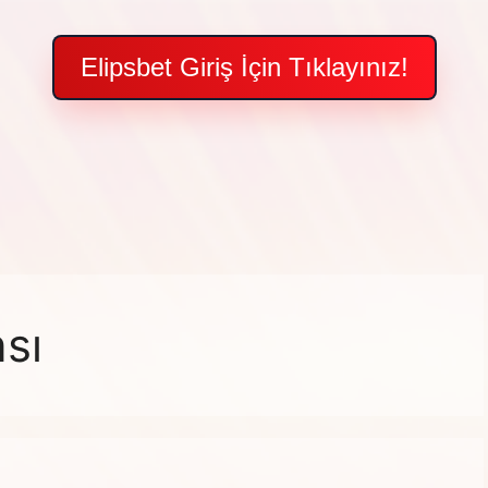
Elipsbet Giriş İçin Tıklayınız!
nsı