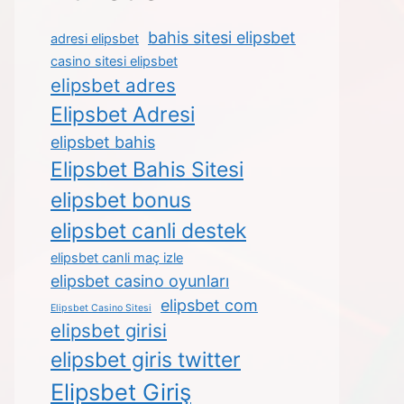
bahis sitesi elipsbet
adresi elipsbet
casino sitesi elipsbet
elipsbet adres
Elipsbet Adresi
elipsbet bahis
Elipsbet Bahis Sitesi
elipsbet bonus
elipsbet canli destek
elipsbet canli maç izle
elipsbet casino oyunları
elipsbet com
Elipsbet Casino Sitesi
elipsbet girisi
elipsbet giris twitter
Elipsbet Giriş