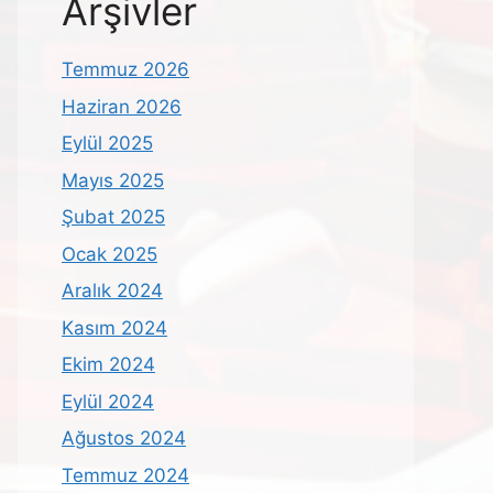
Arşivler
Temmuz 2026
Haziran 2026
Eylül 2025
Mayıs 2025
Şubat 2025
Ocak 2025
Aralık 2024
Kasım 2024
Ekim 2024
Eylül 2024
Ağustos 2024
Temmuz 2024