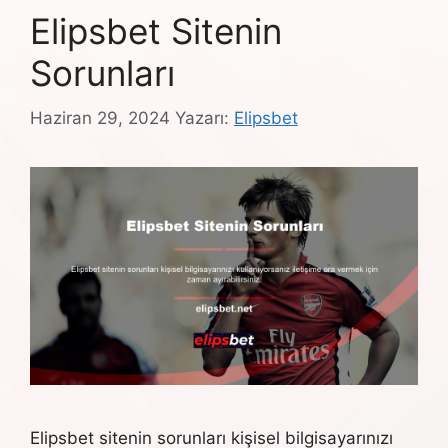
Elipsbet Sitenin
Sorunları
Haziran 29, 2024
Yazarı:
Elipsbet
Elipsbet sitenin sorunları kişisel bilgisayarınızı