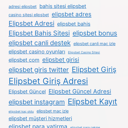
bahis sitesi elipsbet
adresi elipsbet
elipsbet adres
casino sitesi elipsbet
Elipsbet Adresi
elipsbet bahis
Elipsbet Bahis Sitesi
elipsbet bonus
elipsbet canli destek
elipsbet canli maç izle
elipsbet casino oyunları
Elipsbet Casino Sitesi
elipsbet girisi
elipsbet com
Elipsbet Giriş
elipsbet giris twitter
Elipsbet Giriş Adresi
Elipsbet Güncel Adresi
Elipsbet Güncel
Elipsbet Kayıt
elipsbet instagram
elipsbet maç izle
elipsbet kaç oldu
elipsbet müşteri hizmetleri
elipsbet para yatirma
elipsbet para çekme