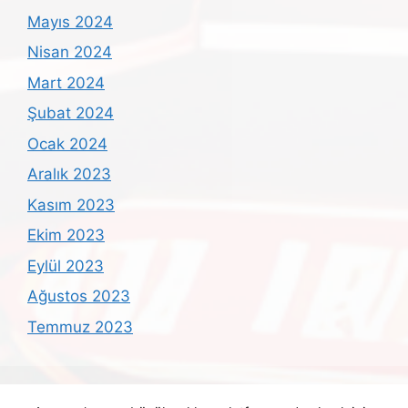
Mayıs 2024
Nisan 2024
Mart 2024
Şubat 2024
Ocak 2024
Aralık 2023
Kasım 2023
Ekim 2023
Eylül 2023
Ağustos 2023
Temmuz 2023