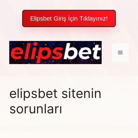
Elipsbet Giriş İçin Tıklayınız!
İçeriğe
atla
Menü
elipsbet sitenin
sorunları