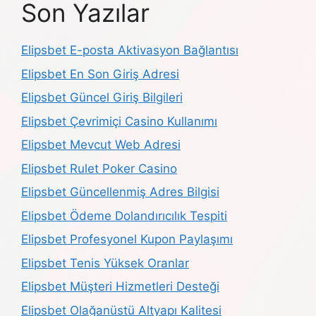
Son Yazılar
Elipsbet E-posta Aktivasyon Bağlantısı
Elipsbet En Son Giriş Adresi
Elipsbet Güncel Giriş Bilgileri
Elipsbet Çevrimiçi Casino Kullanımı
Elipsbet Mevcut Web Adresi
Elipsbet Rulet Poker Casino
Elipsbet Güncellenmiş Adres Bilgisi
Elipsbet Ödeme Dolandırıcılık Tespiti
Elipsbet Profesyonel Kupon Paylaşımı
Elipsbet Tenis Yüksek Oranlar
Elipsbet Müşteri Hizmetleri Desteği
Elipsbet Olağanüstü Altyapı Kalitesi