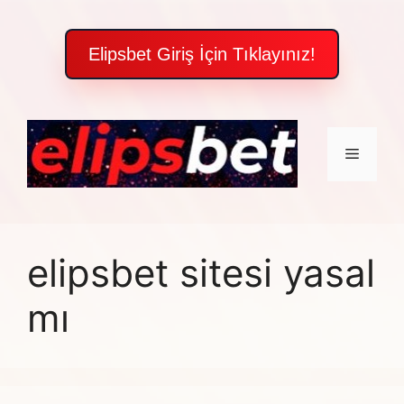
Elipsbet Giriş İçin Tıklayınız!
İçeriğe
atla
Menü
elipsbet sitesi yasal
mı