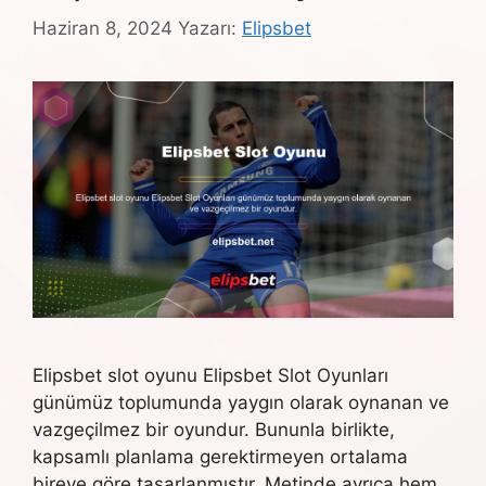
Haziran 8, 2024
Yazarı:
Elipsbet
Elipsbet slot oyunu Elipsbet Slot Oyunları
günümüz toplumunda yaygın olarak oynanan ve
vazgeçilmez bir oyundur. Bununla birlikte,
kapsamlı planlama gerektirmeyen ortalama
bireye göre tasarlanmıştır. Metinde ayrıca hem