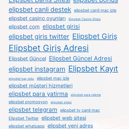
elipsbet canli destek
elipsbet canli maç izle
elipsbet casino oyunları
Elipsbet Casino Sitesi
elipsbet girisi
elipsbet com
Elipsbet Giriş
elipsbet giris twitter
Elipsbet Giriş Adresi
Elipsbet Güncel Adresi
Elipsbet Güncel
Elipsbet Kayıt
elipsbet instagram
elipsbet maç izle
elipsbet kaç oldu
elipsbet müşteri hizmetleri
elipsbet para yatirma
elipsbet para çekme
elipsbet promosyon
elipsbet sitesi
elipsbet telegram
elipsbet tv canli maç
elipsbet web sitesi
Elipsbet Twitter
elipsbet yeni adres
elipsbet whatsapp