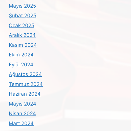
Mayıs 2025
Şubat 2025
Ocak 2025
Aralık 2024
Kasım 2024
Ekim 2024
Eylül 2024
Ağustos 2024
Temmuz 2024
Haziran 2024
Mayıs 2024
Nisan 2024
Mart 2024