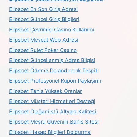
Elipsbet En Son Giriş Adresi
Elipsbet Güncel Giriş Bilgileri
Elipsbet Çevrimiçi Casino Kullanımı
Elipsbet Mevcut Web Adresi
Elipsbet Rulet Poker Casino
Elipsbet Güncellenmiş Adres Bilgisi
Elipsbet Ödeme Dolandırıcılık Tespiti
Elipsbet Profesyonel Kupon Paylaşımı
Elipsbet Tenis Yüksek Oranlar
Elipsbet Müşteri Hizmetleri Desteği
Elipsbet Olağanüstü Altyapı Kalitesi
Elipsbet Meşru Güvenilir Bahis Sitesi
Elipsbet Hesap Bilgileri Doldurma