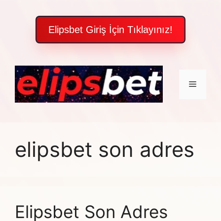
Elipsbet Giriş İçin Tıklayınız!
İçeriğe
atla
Menü
elipsbet son adres
Elipsbet Son Adres