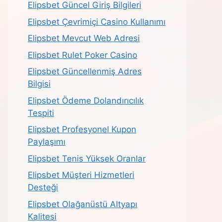
Elipsbet Güncel Giriş Bilgileri
Elipsbet Çevrimiçi Casino Kullanımı
Elipsbet Mevcut Web Adresi
Elipsbet Rulet Poker Casino
Elipsbet Güncellenmiş Adres
Bilgisi
Elipsbet Ödeme Dolandırıcılık
Tespiti
Elipsbet Profesyonel Kupon
Paylaşımı
Elipsbet Tenis Yüksek Oranlar
Elipsbet Müşteri Hizmetleri
Desteği
Elipsbet Olağanüstü Altyapı
Kalitesi