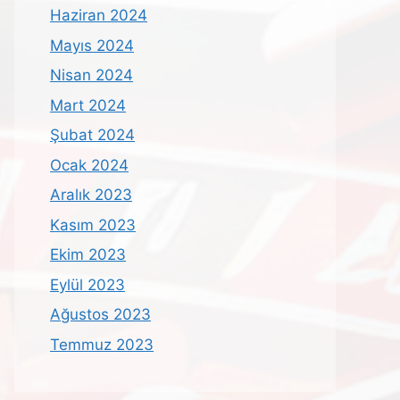
Haziran 2024
Mayıs 2024
Nisan 2024
Mart 2024
Şubat 2024
Ocak 2024
Aralık 2023
Kasım 2023
Ekim 2023
Eylül 2023
Ağustos 2023
Temmuz 2023