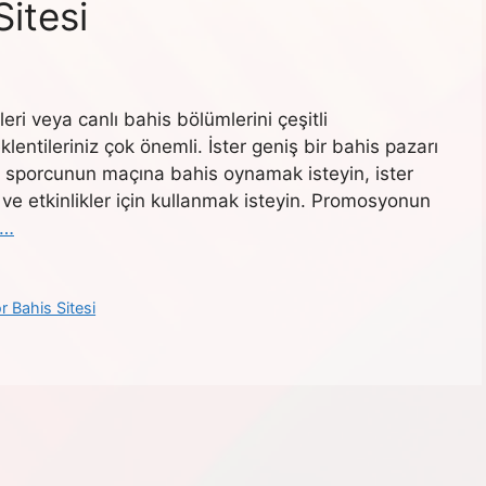
Sitesi
eri veya canlı bahis bölümlerini çeşitli
lentileriniz çok önemli. İster geniş bir bahis pazarı
ya sporcunun maçına bahis oynamak isteyin, ister
 ve etkinlikler için kullanmak isteyin. Promosyonun
u…
r Bahis Sitesi