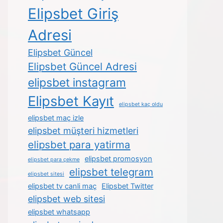
Elipsbet Giriş
Adresi
Elipsbet Güncel
Elipsbet Güncel Adresi
elipsbet instagram
Elipsbet Kayıt
elipsbet kaç oldu
elipsbet maç izle
elipsbet müşteri hizmetleri
elipsbet para yatirma
elipsbet promosyon
elipsbet para çekme
elipsbet telegram
elipsbet sitesi
elipsbet tv canli maç
Elipsbet Twitter
elipsbet web sitesi
elipsbet whatsapp