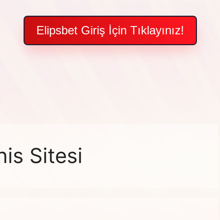
Elipsbet Giriş İçin Tıklayınız!
is Sitesi