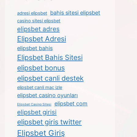
bahis sitesi elipsbet
adresi elipsbet
casino sitesi elipsbet
elipsbet adres
Elipsbet Adresi
elipsbet bahis
Elipsbet Bahis Sitesi
elipsbet bonus
elipsbet canli destek
elipsbet canli maç izle
elipsbet casino oyunları
elipsbet com
Elipsbet Casino Sitesi
elipsbet girisi
elipsbet giris twitter
Elipsbet Giriş