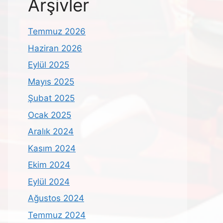
Arşivler
Temmuz 2026
Haziran 2026
Eylül 2025
Mayıs 2025
Şubat 2025
Ocak 2025
Aralık 2024
Kasım 2024
Ekim 2024
Eylül 2024
Ağustos 2024
Temmuz 2024