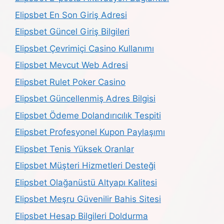
Elipsbet En Son Giriş Adresi
Elipsbet Güncel Giriş Bilgileri
Elipsbet Çevrimiçi Casino Kullanımı
Elipsbet Mevcut Web Adresi
Elipsbet Rulet Poker Casino
Elipsbet Güncellenmiş Adres Bilgisi
Elipsbet Ödeme Dolandırıcılık Tespiti
Elipsbet Profesyonel Kupon Paylaşımı
Elipsbet Tenis Yüksek Oranlar
Elipsbet Müşteri Hizmetleri Desteği
Elipsbet Olağanüstü Altyapı Kalitesi
Elipsbet Meşru Güvenilir Bahis Sitesi
Elipsbet Hesap Bilgileri Doldurma