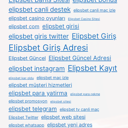
elipsbet canli destek
elipsbet canli maç izle
elipsbet casino oyunları
Elipsbet Casino Sitesi
elipsbet girisi
elipsbet com
Elipsbet Giriş
elipsbet giris twitter
Elipsbet Giriş Adresi
Elipsbet Güncel Adresi
Elipsbet Güncel
Elipsbet Kayıt
elipsbet instagram
elipsbet maç izle
elipsbet kaç oldu
elipsbet müşteri hizmetleri
elipsbet para yatirma
elipsbet para çekme
elipsbet promosyon
elipsbet sitesi
elipsbet telegram
elipsbet tv canli maç
elipsbet web sitesi
Elipsbet Twitter
elipsbet yeni adres
elipsbet whatsapp