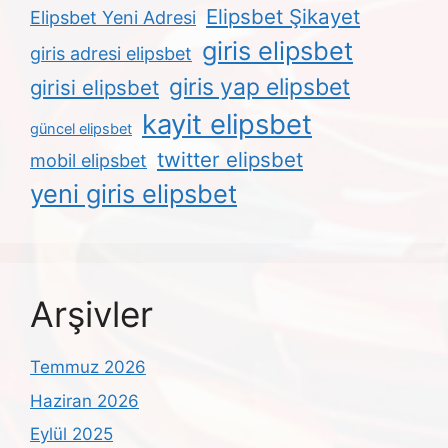
Elipsbet Şikayet
Elipsbet Yeni Adresi
giris elipsbet
giris adresi elipsbet
giris yap elipsbet
girisi elipsbet
kayit elipsbet
güncel elipsbet
twitter elipsbet
mobil elipsbet
yeni giris elipsbet
Arşivler
Temmuz 2026
Haziran 2026
Eylül 2025