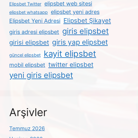
elipsbet web sitesi
Elipsbet Twitter
elipsbet yeni adres
elipsbet whatsapp
Elipsbet Şikayet
Elipsbet Yeni Adresi
giris elipsbet
giris adresi elipsbet
giris yap elipsbet
girisi elipsbet
kayit elipsbet
güncel elipsbet
twitter elipsbet
mobil elipsbet
yeni giris elipsbet
Arşivler
Temmuz 2026