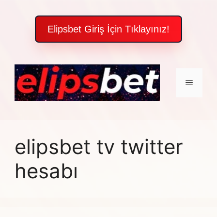
Elipsbet Giriş İçin Tıklayınız!
İçeriğe
atla
Menü
elipsbet tv twitter
hesabı