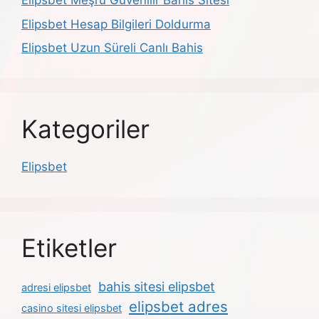
Elipsbet Meşru Güvenilir Bahis Sitesi
Elipsbet Hesap Bilgileri Doldurma
Elipsbet Uzun Süreli Canlı Bahis
Kategoriler
Elipsbet
Etiketler
bahis sitesi elipsbet
adresi elipsbet
elipsbet adres
casino sitesi elipsbet