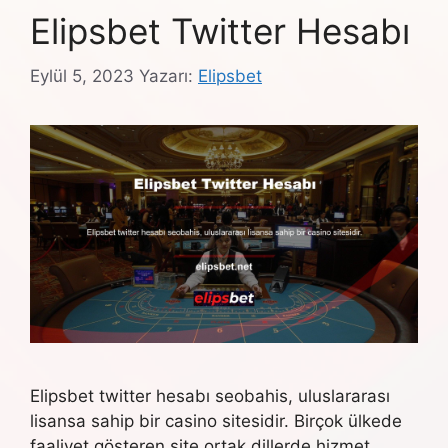
Elipsbet Twitter Hesabı
Eylül 5, 2023
Yazarı:
Elipsbet
Elipsbet twitter hesabı seobahis, uluslararası
lisansa sahip bir casino sitesidir. Birçok ülkede
faaliyet gösteren site ortak dillerde hizmet