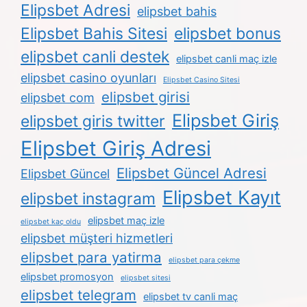
Elipsbet Adresi
elipsbet bahis
Elipsbet Bahis Sitesi
elipsbet bonus
elipsbet canli destek
elipsbet canli maç izle
elipsbet casino oyunları
Elipsbet Casino Sitesi
elipsbet girisi
elipsbet com
Elipsbet Giriş
elipsbet giris twitter
Elipsbet Giriş Adresi
Elipsbet Güncel Adresi
Elipsbet Güncel
Elipsbet Kayıt
elipsbet instagram
elipsbet maç izle
elipsbet kaç oldu
elipsbet müşteri hizmetleri
elipsbet para yatirma
elipsbet para çekme
elipsbet promosyon
elipsbet sitesi
elipsbet telegram
elipsbet tv canli maç