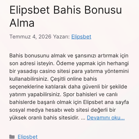
Elipsbet Bahis Bonusu
Alma
Temmuz 4, 2026
Yazarı:
Elipsbet
Bahis bonusunu almak ve şansınızı artırmak için
son adresi isteyin. Ödeme yapmak için herhangi
bir yasadışı casino sitesi para yatırma yöntemini
kullanabilirsiniz. Çeşitli online bahis
seçeneklerine katılarak daha güvenli bir şekilde
yatırım yapabilirsiniz. Spor bahisleri ve canlı
bahislerde başarılı olmak için Elipsbet ana sayfa
sosyal medya hesabı web sitesi değerli bir
yüksek oranlı bahis sitesidir. …
Devamını oku…
Kategoriler
Elipsbet