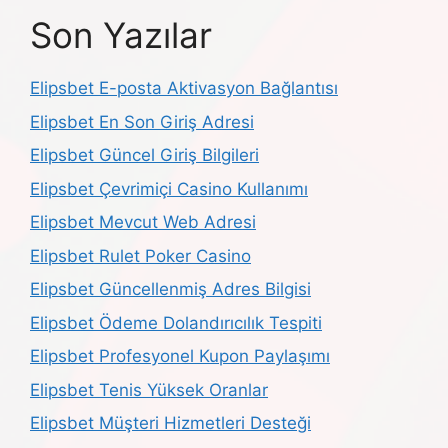
Son Yazılar
Elipsbet E-posta Aktivasyon Bağlantısı
Elipsbet En Son Giriş Adresi
Elipsbet Güncel Giriş Bilgileri
Elipsbet Çevrimiçi Casino Kullanımı
Elipsbet Mevcut Web Adresi
Elipsbet Rulet Poker Casino
Elipsbet Güncellenmiş Adres Bilgisi
Elipsbet Ödeme Dolandırıcılık Tespiti
Elipsbet Profesyonel Kupon Paylaşımı
Elipsbet Tenis Yüksek Oranlar
Elipsbet Müşteri Hizmetleri Desteği