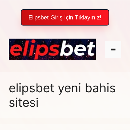
Elipsbet Giriş İçin Tıklayınız!
İçeriğe
atla
Menü
elipsbet yeni bahis
sitesi