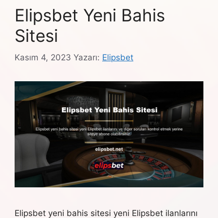
Elipsbet Yeni Bahis
Sitesi
Kasım 4, 2023
Yazarı:
Elipsbet
Elipsbet yeni bahis sitesi yeni Elipsbet ilanlarını