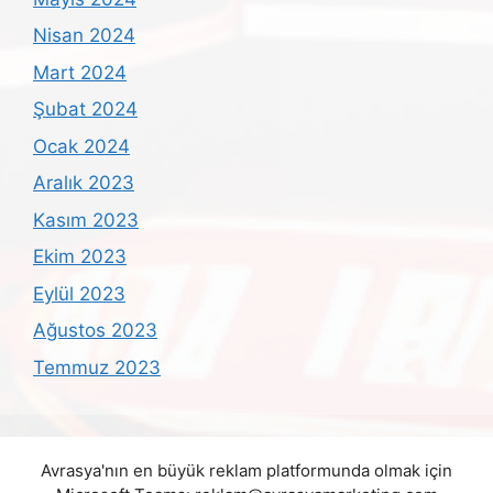
Nisan 2024
Mart 2024
Şubat 2024
Ocak 2024
Aralık 2023
Kasım 2023
Ekim 2023
Eylül 2023
Ağustos 2023
Temmuz 2023
Avrasya'nın en büyük reklam platformunda olmak için