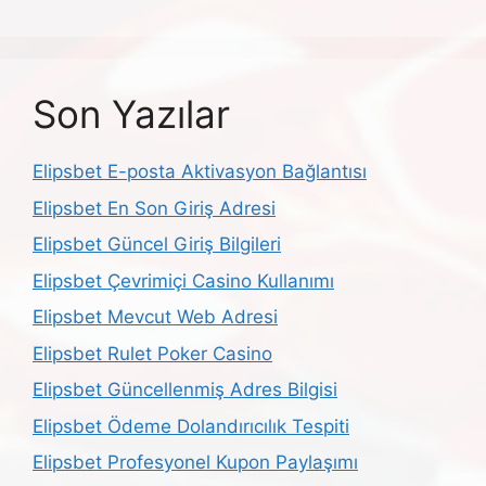
Son Yazılar
Elipsbet E-posta Aktivasyon Bağlantısı
Elipsbet En Son Giriş Adresi
Elipsbet Güncel Giriş Bilgileri
Elipsbet Çevrimiçi Casino Kullanımı
Elipsbet Mevcut Web Adresi
Elipsbet Rulet Poker Casino
Elipsbet Güncellenmiş Adres Bilgisi
Elipsbet Ödeme Dolandırıcılık Tespiti
Elipsbet Profesyonel Kupon Paylaşımı