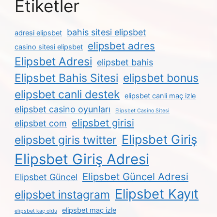
Etiketler
bahis sitesi elipsbet
adresi elipsbet
elipsbet adres
casino sitesi elipsbet
Elipsbet Adresi
elipsbet bahis
Elipsbet Bahis Sitesi
elipsbet bonus
elipsbet canli destek
elipsbet canli maç izle
elipsbet casino oyunları
Elipsbet Casino Sitesi
elipsbet girisi
elipsbet com
Elipsbet Giriş
elipsbet giris twitter
Elipsbet Giriş Adresi
Elipsbet Güncel Adresi
Elipsbet Güncel
Elipsbet Kayıt
elipsbet instagram
elipsbet maç izle
elipsbet kaç oldu