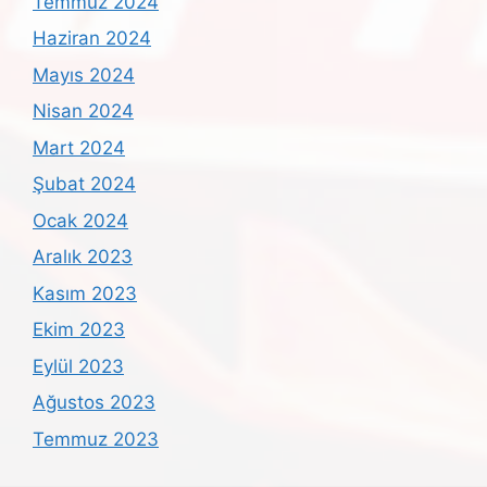
Temmuz 2024
Haziran 2024
Mayıs 2024
Nisan 2024
Mart 2024
Şubat 2024
Ocak 2024
Aralık 2023
Kasım 2023
Ekim 2023
Eylül 2023
Ağustos 2023
Temmuz 2023