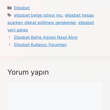
Kategoriler
Elipsbet
Etiketler
elipsbet belge i̇stiyor mu
,
elipsbet hesap
açarken dikkat edilmesi gerekenler
,
elipsbet
yeni adres
Elipsbet Bahis Adresi Nasıl Alınır
Elipsbet Kullanıcı Yorumları
Yorum yapın
Yorum