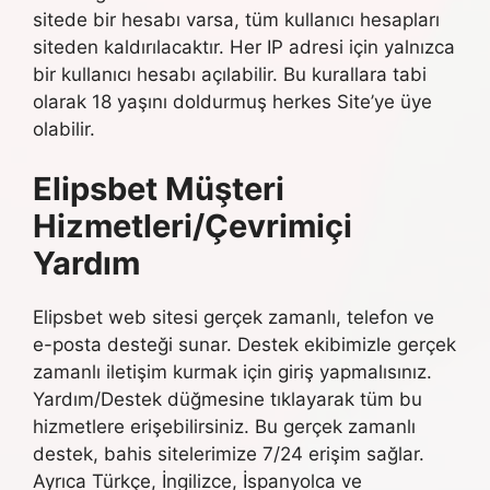
sitede bir hesabı varsa, tüm kullanıcı hesapları
siteden kaldırılacaktır. Her IP adresi için yalnızca
bir kullanıcı hesabı açılabilir. Bu kurallara tabi
olarak 18 yaşını doldurmuş herkes Site’ye üye
olabilir.
Elipsbet Müşteri
Hizmetleri/Çevrimiçi
Yardım
Elipsbet web sitesi gerçek zamanlı, telefon ve
e-posta desteği sunar. Destek ekibimizle gerçek
zamanlı iletişim kurmak için giriş yapmalısınız.
Yardım/Destek düğmesine tıklayarak tüm bu
hizmetlere erişebilirsiniz. Bu gerçek zamanlı
destek, bahis sitelerimize 7/24 erişim sağlar.
Ayrıca Türkçe, İngilizce, İspanyolca ve