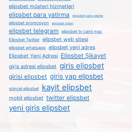
elipsbet müşteri hizmetleri
elipsbet para yatirma
elipsbet para çekme
elipsbet promosyon
elipsbet sitesi
elipsbet telegram
elipsbet tv canli maç
elipsbet web sitesi
Elipsbet Twitter
elipsbet yeni adres
elipsbet whatsapp
Elipsbet Şikayet
Elipsbet Yeni Adresi
giris elipsbet
giris adresi elipsbet
giris yap elipsbet
girisi elipsbet
kayit elipsbet
güncel elipsbet
twitter elipsbet
mobil elipsbet
yeni giris elipsbet