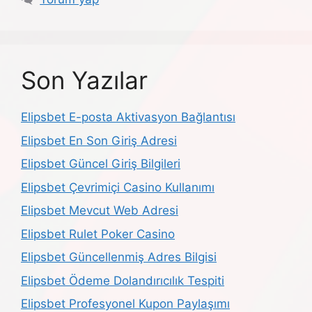
Son Yazılar
Elipsbet E-posta Aktivasyon Bağlantısı
Elipsbet En Son Giriş Adresi
Elipsbet Güncel Giriş Bilgileri
Elipsbet Çevrimiçi Casino Kullanımı
Elipsbet Mevcut Web Adresi
Elipsbet Rulet Poker Casino
Elipsbet Güncellenmiş Adres Bilgisi
Elipsbet Ödeme Dolandırıcılık Tespiti
Elipsbet Profesyonel Kupon Paylaşımı