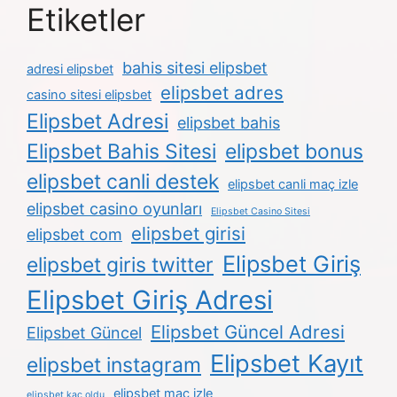
Etiketler
bahis sitesi elipsbet
adresi elipsbet
elipsbet adres
casino sitesi elipsbet
Elipsbet Adresi
elipsbet bahis
Elipsbet Bahis Sitesi
elipsbet bonus
elipsbet canli destek
elipsbet canli maç izle
elipsbet casino oyunları
Elipsbet Casino Sitesi
elipsbet girisi
elipsbet com
Elipsbet Giriş
elipsbet giris twitter
Elipsbet Giriş Adresi
Elipsbet Güncel Adresi
Elipsbet Güncel
Elipsbet Kayıt
elipsbet instagram
elipsbet maç izle
elipsbet kaç oldu