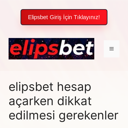
Elipsbet Giriş İçin Tıklayınız!
İçeriğe
atla
Menü
elipsbet hesap
açarken dikkat
edilmesi gerekenler