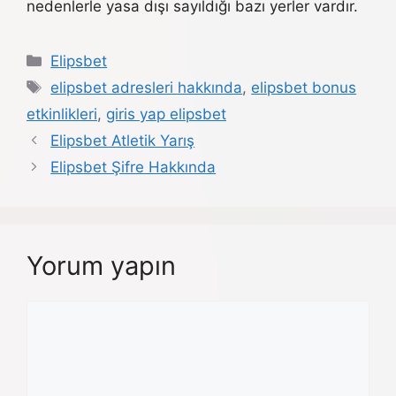
nedenlerle yasa dışı sayıldığı bazı yerler vardır.
Kategoriler
Elipsbet
Etiketler
elipsbet adresleri hakkında
,
elipsbet bonus
etkinlikleri
,
giris yap elipsbet
Elipsbet Atletik Yarış
Elipsbet Şifre Hakkında
Yorum yapın
Yorum