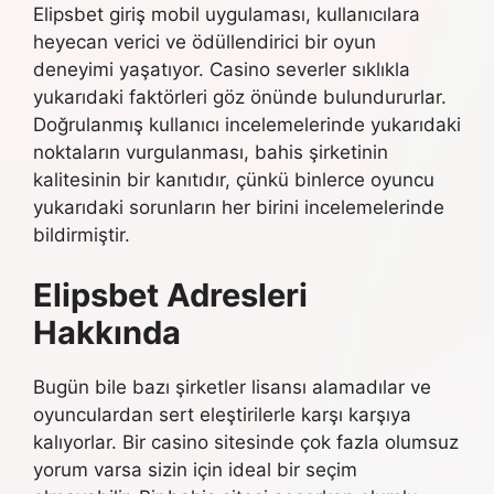
Elipsbet giriş mobil uygulaması, kullanıcılara
heyecan verici ve ödüllendirici bir oyun
deneyimi yaşatıyor. Casino severler sıklıkla
yukarıdaki faktörleri göz önünde bulundururlar.
Doğrulanmış kullanıcı incelemelerinde yukarıdaki
noktaların vurgulanması, bahis şirketinin
kalitesinin bir kanıtıdır, çünkü binlerce oyuncu
yukarıdaki sorunların her birini incelemelerinde
bildirmiştir.
Elipsbet Adresleri
Hakkında
Bugün bile bazı şirketler lisansı alamadılar ve
oyunculardan sert eleştirilerle karşı karşıya
kalıyorlar. Bir casino sitesinde çok fazla olumsuz
yorum varsa sizin için ideal bir seçim