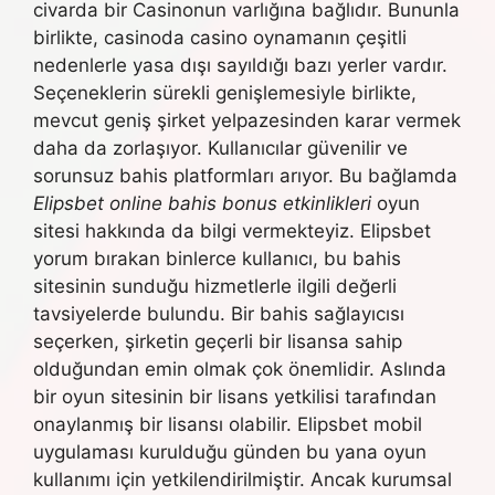
civarda bir Casinonun varlığına bağlıdır. Bununla
birlikte, casinoda casino oynamanın çeşitli
nedenlerle yasa dışı sayıldığı bazı yerler vardır.
Seçeneklerin sürekli genişlemesiyle birlikte,
mevcut geniş şirket yelpazesinden karar vermek
daha da zorlaşıyor. Kullanıcılar güvenilir ve
sorunsuz bahis platformları arıyor. Bu bağlamda
Elipsbet online bahis bonus etkinlikleri
oyun
sitesi hakkında da bilgi vermekteyiz. Elipsbet
yorum bırakan binlerce kullanıcı, bu bahis
sitesinin sunduğu hizmetlerle ilgili değerli
tavsiyelerde bulundu. Bir bahis sağlayıcısı
seçerken, şirketin geçerli bir lisansa sahip
olduğundan emin olmak çok önemlidir. Aslında
bir oyun sitesinin bir lisans yetkilisi tarafından
onaylanmış bir lisansı olabilir. Elipsbet mobil
uygulaması kurulduğu günden bu yana oyun
kullanımı için yetkilendirilmiştir. Ancak kurumsal