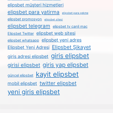
elipsbet müşteri hizmetleri
elipsbet para yatirma
elipsbet para çekme
elipsbet promosyon
elipsbet sitesi
elipsbet telegram
elipsbet tv canli maç
elipsbet web sitesi
Elipsbet Twitter
elipsbet yeni adres
elipsbet whatsapp
Elipsbet Şikayet
Elipsbet Yeni Adresi
giris elipsbet
giris adresi elipsbet
giris yap elipsbet
girisi elipsbet
kayit elipsbet
güncel elipsbet
twitter elipsbet
mobil elipsbet
yeni giris elipsbet