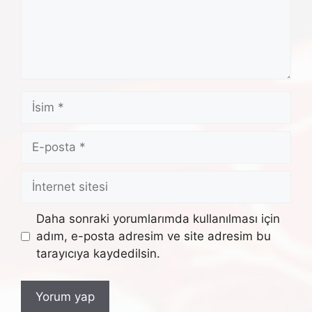
İsim
E-
posta
İnternet
sitesi
Daha sonraki yorumlarımda kullanılması için
adım, e-posta adresim ve site adresim bu
tarayıcıya kaydedilsin.