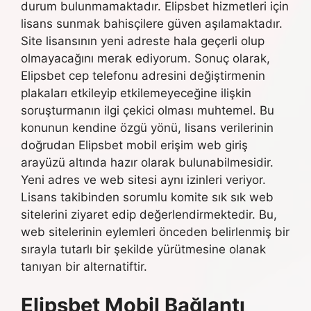
durum bulunmamaktadır. Elipsbet hizmetleri için
lisans sunmak bahisçilere güven aşılamaktadır.
Site lisansının yeni adreste hala geçerli olup
olmayacağını merak ediyorum. Sonuç olarak,
Elipsbet cep telefonu adresini değiştirmenin
plakaları etkileyip etkilemeyeceğine ilişkin
soruşturmanın ilgi çekici olması muhtemel. Bu
konunun kendine özgü yönü, lisans verilerinin
doğrudan Elipsbet mobil erişim web giriş
arayüzü altında hazır olarak bulunabilmesidir.
Yeni adres ve web sitesi aynı izinleri veriyor.
Lisans takibinden sorumlu komite sık sık web
sitelerini ziyaret edip değerlendirmektedir. Bu,
web sitelerinin eylemleri önceden belirlenmiş bir
sırayla tutarlı bir şekilde yürütmesine olanak
tanıyan bir alternatiftir.
Elipsbet Mobil Bağlantı