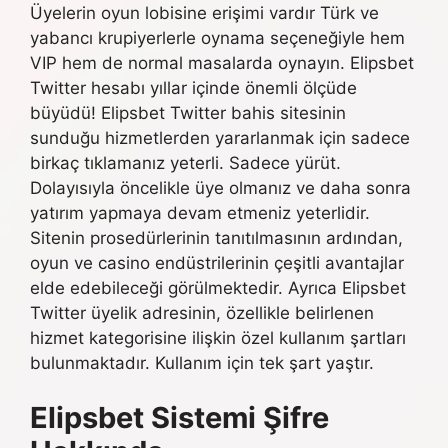
Üyelerin oyun lobisine erişimi vardır Türk ve
yabancı krupiyerlerle oynama seçeneğiyle hem
VIP hem de normal masalarda oynayın. Elipsbet
Twitter hesabı yıllar içinde önemli ölçüde
büyüdü! Elipsbet Twitter bahis sitesinin
sunduğu hizmetlerden yararlanmak için sadece
birkaç tıklamanız yeterli. Sadece yürüt.
Dolayısıyla öncelikle üye olmanız ve daha sonra
yatırım yapmaya devam etmeniz yeterlidir.
Sitenin prosedürlerinin tanıtılmasının ardından,
oyun ve casino endüstrilerinin çeşitli avantajlar
elde edebileceği görülmektedir. Ayrıca Elipsbet
Twitter üyelik adresinin, özellikle belirlenen
hizmet kategorisine ilişkin özel kullanım şartları
bulunmaktadır. Kullanım için tek şart yaştır.
Elipsbet Sistemi Şifre