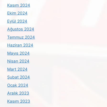
Kasım 2024
Ekim 2024
Eylül 2024
Ağustos 2024
Temmuz 2024
Haziran 2024
Mayıs 2024
Nisan 2024
Mart 2024
Şubat 2024
Ocak 2024
Aralık 2023
Kasım 2023