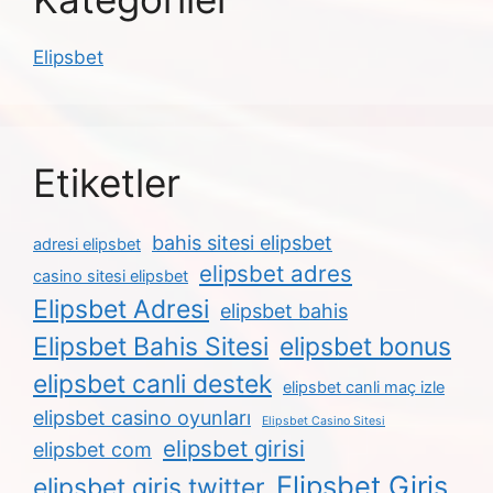
Elipsbet
Etiketler
bahis sitesi elipsbet
adresi elipsbet
elipsbet adres
casino sitesi elipsbet
Elipsbet Adresi
elipsbet bahis
Elipsbet Bahis Sitesi
elipsbet bonus
elipsbet canli destek
elipsbet canli maç izle
elipsbet casino oyunları
Elipsbet Casino Sitesi
elipsbet girisi
elipsbet com
Elipsbet Giriş
elipsbet giris twitter