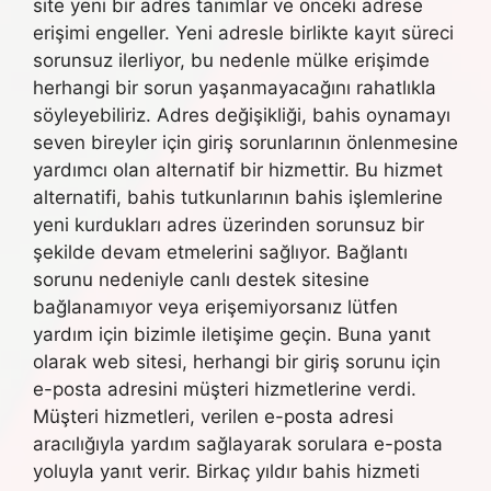
site yeni bir adres tanımlar ve önceki adrese
erişimi engeller. Yeni adresle birlikte kayıt süreci
sorunsuz ilerliyor, bu nedenle mülke erişimde
herhangi bir sorun yaşanmayacağını rahatlıkla
söyleyebiliriz. Adres değişikliği, bahis oynamayı
seven bireyler için giriş sorunlarının önlenmesine
yardımcı olan alternatif bir hizmettir. Bu hizmet
alternatifi, bahis tutkunlarının bahis işlemlerine
yeni kurdukları adres üzerinden sorunsuz bir
şekilde devam etmelerini sağlıyor. Bağlantı
sorunu nedeniyle canlı destek sitesine
bağlanamıyor veya erişemiyorsanız lütfen
yardım için bizimle iletişime geçin. Buna yanıt
olarak web sitesi, herhangi bir giriş sorunu için
e-posta adresini müşteri hizmetlerine verdi.
Müşteri hizmetleri, verilen e-posta adresi
aracılığıyla yardım sağlayarak sorulara e-posta
yoluyla yanıt verir. Birkaç yıldır bahis hizmeti