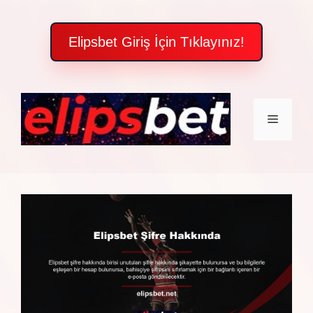
Elipsbet Giriş İçin Tıklayınız!
İçeriğe
atla
Menü