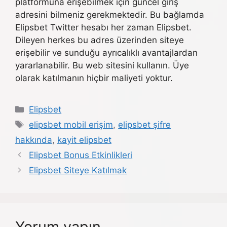
platformuna erişebilmek için güncel giriş
adresini bilmeniz gerekmektedir. Bu bağlamda
Elipsbet Twitter hesabı her zaman Elipsbet.
Dileyen herkes bu adres üzerinden siteye
erişebilir ve sunduğu ayrıcalıklı avantajlardan
yararlanabilir. Bu web sitesini kullanın. Üye
olarak katılmanın hiçbir maliyeti yoktur.
Kategoriler
Elipsbet
Etiketler
elipsbet mobil erişim
,
elipsbet şifre
hakkında
,
kayit elipsbet
Elipsbet Bonus Etkinlikleri
Elipsbet Siteye Katılmak
Yorum yapın