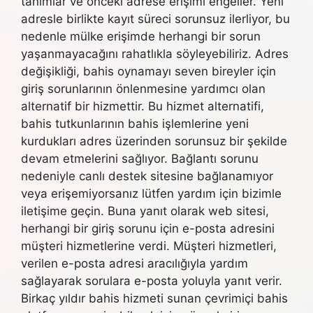
tanımlar ve önceki adrese erişimi engeller. Yeni
adresle birlikte kayıt süreci sorunsuz ilerliyor, bu
nedenle mülke erişimde herhangi bir sorun
yaşanmayacağını rahatlıkla söyleyebiliriz. Adres
değişikliği, bahis oynamayı seven bireyler için
giriş sorunlarının önlenmesine yardımcı olan
alternatif bir hizmettir. Bu hizmet alternatifi,
bahis tutkunlarının bahis işlemlerine yeni
kurdukları adres üzerinden sorunsuz bir şekilde
devam etmelerini sağlıyor. Bağlantı sorunu
nedeniyle canlı destek sitesine bağlanamıyor
veya erişemiyorsanız lütfen yardım için bizimle
iletişime geçin. Buna yanıt olarak web sitesi,
herhangi bir giriş sorunu için e-posta adresini
müşteri hizmetlerine verdi. Müşteri hizmetleri,
verilen e-posta adresi aracılığıyla yardım
sağlayarak sorulara e-posta yoluyla yanıt verir.
Birkaç yıldır bahis hizmeti sunan çevrimiçi bahis