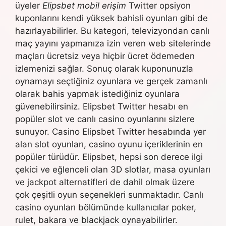
üyeler
Elipsbet mobil erişim
Twitter opsiyon
kuponlarını kendi yüksek bahisli oyunları gibi de
hazırlayabilirler. Bu kategori, televizyondan canlı
maç yayını yapmanıza izin veren web sitelerinde
maçları ücretsiz veya hiçbir ücret ödemeden
izlemenizi sağlar. Sonuç olarak kuponunuzla
oynamayı seçtiğiniz oyunlara ve gerçek zamanlı
olarak bahis yapmak istediğiniz oyunlara
güvenebilirsiniz. Elipsbet Twitter hesabı en
popüler slot ve canlı casino oyunlarını sizlere
sunuyor. Casino Elipsbet Twitter hesabında yer
alan slot oyunları, casino oyunu içeriklerinin en
popüler türüdür. Elipsbet, hepsi son derece ilgi
çekici ve eğlenceli olan 3D slotlar, masa oyunları
ve jackpot alternatifleri de dahil olmak üzere
çok çeşitli oyun seçenekleri sunmaktadır. Canlı
casino oyunları bölümünde kullanıcılar poker,
rulet, bakara ve blackjack oynayabilirler.