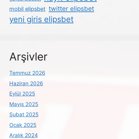
twitter elipsbet
mobil elipsbet
yeni giris elipsbet
Arşivler
Temmuz 2026
Haziran 2026
Eylül 2025
Mayıs 2025
Şubat 2025
Ocak 2025
Aralık 2024