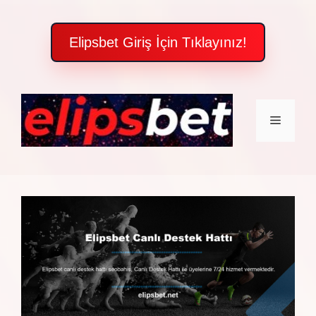
Elipsbet Giriş İçin Tıklayınız!
İçeriğe
atla
Menü