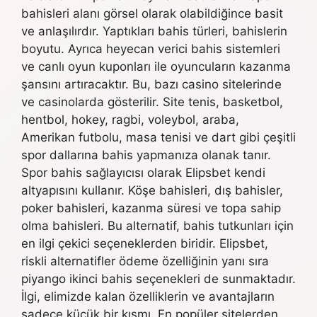
bahisleri alanı görsel olarak olabildiğince basit
ve anlaşılırdır. Yaptıkları bahis türleri, bahislerin
boyutu. Ayrıca heyecan verici bahis sistemleri
ve canlı oyun kuponları ile oyuncuların kazanma
şansını artıracaktır. Bu, bazı casino sitelerinde
ve casinolarda gösterilir. Site tenis, basketbol, ​​
hentbol, ​​hokey, ragbi, voleybol, araba,
Amerikan futbolu, masa tenisi ve dart gibi çeşitli
spor dallarına bahis yapmanıza olanak tanır.
Spor bahis sağlayıcısı olarak Elipsbet kendi
altyapısını kullanır. Köşe bahisleri, dış bahisler,
poker bahisleri, kazanma süresi ve topa sahip
olma bahisleri. Bu alternatif, bahis tutkunları için
en ilgi çekici seçeneklerden biridir. Elipsbet,
riskli alternatifler ödeme özelliğinin yanı sıra
piyango ikinci bahis seçenekleri de sunmaktadır.
İlgi, elimizde kalan özelliklerin ve avantajların
sadece küçük bir kısmı. En popüler sitelerden