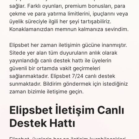
sağlar. Farklı oyunları, premium bonusları, para
çekme ve para yatırma limitlerini, ipuçlarını veya
üyelik süreciyle ilgili her şeyi tartışabiliriz.
Konaklamanızdan memnun kalmanıza sevindim.
Elipsbet her zaman iletişimin gücüne inanmıştır.
Sitede yer alan tüm duyuruların anlık olarak
yayınlandığı canlı destek hattı ile üyelerin
güvenli bir ortamda vakit geçirmeleri
sağlanmaktadır. Elipsbet 7/24 canlı destek
sunmaktadır. Bildirim göndermek için istediğiniz
zaman bizimle iletişime geçin.
Elipsbet İletişim Canlı
Destek Hattı