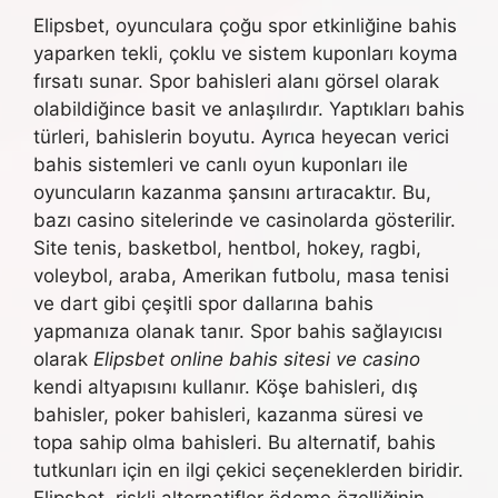
Elipsbet, oyunculara çoğu spor etkinliğine bahis
yaparken tekli, çoklu ve sistem kuponları koyma
fırsatı sunar. Spor bahisleri alanı görsel olarak
olabildiğince basit ve anlaşılırdır. Yaptıkları bahis
türleri, bahislerin boyutu. Ayrıca heyecan verici
bahis sistemleri ve canlı oyun kuponları ile
oyuncuların kazanma şansını artıracaktır. Bu,
bazı casino sitelerinde ve casinolarda gösterilir.
Site tenis, basketbol, ​​hentbol, ​​hokey, ragbi,
voleybol, araba, Amerikan futbolu, masa tenisi
ve dart gibi çeşitli spor dallarına bahis
yapmanıza olanak tanır. Spor bahis sağlayıcısı
olarak
Elipsbet online bahis sitesi ve casino
kendi altyapısını kullanır. Köşe bahisleri, dış
bahisler, poker bahisleri, kazanma süresi ve
topa sahip olma bahisleri. Bu alternatif, bahis
tutkunları için en ilgi çekici seçeneklerden biridir.
Elipsbet, riskli alternatifler ödeme özelliğinin