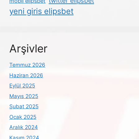
twitter elipsbet
mobil elipsbet
yeni giris elipsbet
Arşivler
Temmuz 2026
Haziran 2026
Eylül 2025
Mayıs 2025
Şubat 2025
Ocak 2025
Aralık 2024
Kasım 2024