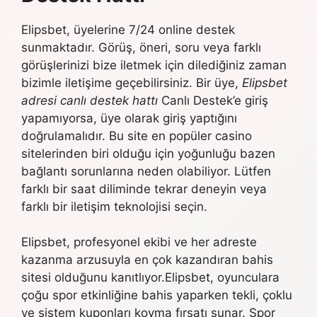
Elipsbet, üyelerine 7/24 online destek
sunmaktadır. Görüş, öneri, soru veya farklı
görüşlerinizi bize iletmek için dilediğiniz zaman
bizimle iletişime geçebilirsiniz. Bir üye,
Elipsbet
adresi canlı destek hattı
Canlı Destek’e giriş
yapamıyorsa, üye olarak giriş yaptığını
doğrulamalıdır. Bu site en popüler casino
sitelerinden biri olduğu için yoğunluğu bazen
bağlantı sorunlarına neden olabiliyor. Lütfen
farklı bir saat diliminde tekrar deneyin veya
farklı bir iletişim teknolojisi seçin.
Elipsbet, profesyonel ekibi ve her adreste
kazanma arzusuyla en çok kazandıran bahis
sitesi olduğunu kanıtlıyor.Elipsbet, oyunculara
çoğu spor etkinliğine bahis yaparken tekli, çoklu
ve sistem kuponları koyma fırsatı sunar. Spor