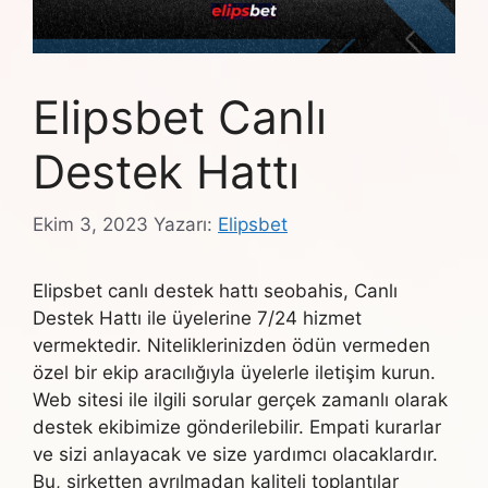
Elipsbet Canlı
Destek Hattı
Ekim 3, 2023
Yazarı:
Elipsbet
Elipsbet canlı destek hattı seobahis, Canlı
Destek Hattı ile üyelerine 7/24 hizmet
vermektedir. Niteliklerinizden ödün vermeden
özel bir ekip aracılığıyla üyelerle iletişim kurun.
Web sitesi ile ilgili sorular gerçek zamanlı olarak
destek ekibimize gönderilebilir. Empati kurarlar
ve sizi anlayacak ve size yardımcı olacaklardır.
Bu, şirketten ayrılmadan kaliteli toplantılar