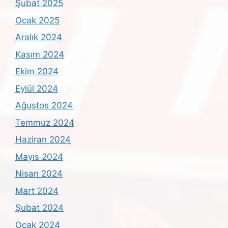
Şubat 2025
Ocak 2025
Aralık 2024
Kasım 2024
Ekim 2024
Eylül 2024
Ağustos 2024
Temmuz 2024
Haziran 2024
Mayıs 2024
Nisan 2024
Mart 2024
Şubat 2024
Ocak 2024