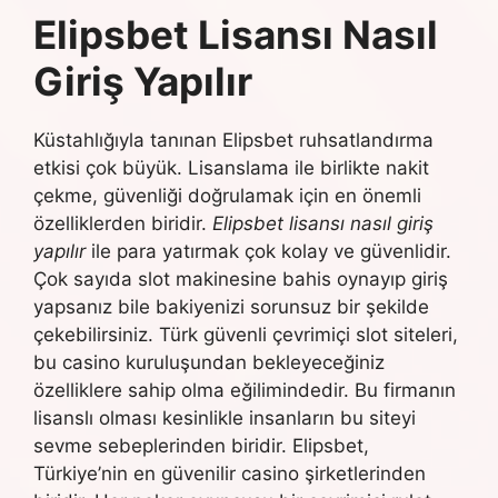
Elipsbet Lisansı Nasıl
Giriş Yapılır
Küstahlığıyla tanınan Elipsbet ruhsatlandırma
etkisi çok büyük. Lisanslama ile birlikte nakit
çekme, güvenliği doğrulamak için en önemli
özelliklerden biridir.
Elipsbet lisansı nasıl giriş
yapılır
ile para yatırmak çok kolay ve güvenlidir.
Çok sayıda slot makinesine bahis oynayıp giriş
yapsanız bile bakiyenizi sorunsuz bir şekilde
çekebilirsiniz. Türk güvenli çevrimiçi slot siteleri,
bu casino kuruluşundan bekleyeceğiniz
özelliklere sahip olma eğilimindedir. Bu firmanın
lisanslı olması kesinlikle insanların bu siteyi
sevme sebeplerinden biridir. Elipsbet,
Türkiye’nin en güvenilir casino şirketlerinden