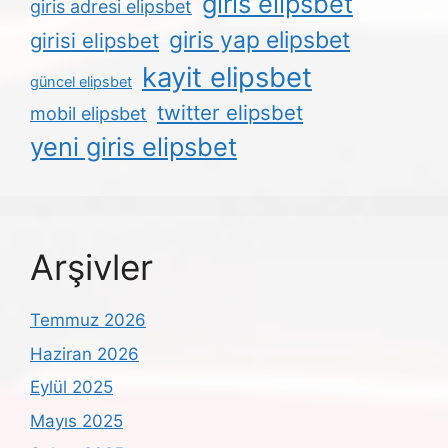
giris elipsbet
giris adresi elipsbet
giris yap elipsbet
girisi elipsbet
kayit elipsbet
güncel elipsbet
twitter elipsbet
mobil elipsbet
yeni giris elipsbet
Arşivler
Temmuz 2026
Haziran 2026
Eylül 2025
Mayıs 2025