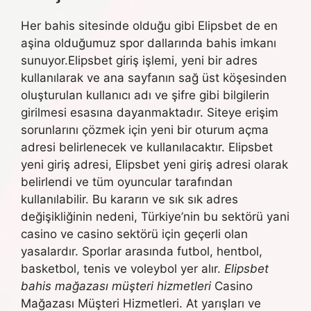
Her bahis sitesinde olduğu gibi Elipsbet de en
aşina olduğumuz spor dallarında bahis imkanı
sunuyor.Elipsbet giriş işlemi, yeni bir adres
kullanılarak ve ana sayfanın sağ üst köşesinden
oluşturulan kullanıcı adı ve şifre gibi bilgilerin
girilmesi esasına dayanmaktadır. Siteye erişim
sorunlarını çözmek için yeni bir oturum açma
adresi belirlenecek ve kullanılacaktır. Elipsbet
yeni giriş adresi, Elipsbet yeni giriş adresi olarak
belirlendi ve tüm oyuncular tarafından
kullanılabilir. Bu kararın ve sık sık adres
değişikliğinin nedeni, Türkiye’nin bu sektörü yani
casino ve casino sektörü için geçerli olan
yasalardır. Sporlar arasında futbol, ​​hentbol, ​​
basketbol, ​​tenis ve voleybol yer alır.
Elipsbet
bahis mağazası müşteri hizmetleri
Casino
Mağazası Müşteri Hizmetleri. At yarışları ve