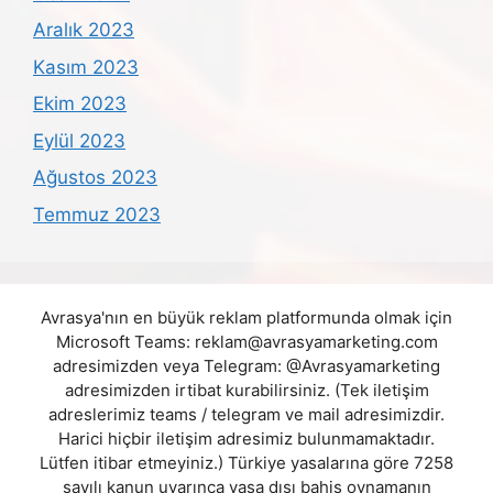
Aralık 2023
Kasım 2023
Ekim 2023
Eylül 2023
Ağustos 2023
Temmuz 2023
Avrasya'nın en büyük reklam platformunda olmak için
Microsoft Teams:
reklam@avrasyamarketing.com
adresimizden veya Telegram: @Avrasyamarketing
adresimizden irtibat kurabilirsiniz. (Tek iletişim
adreslerimiz teams / telegram ve mail adresimizdir.
Harici hiçbir iletişim adresimiz bulunmamaktadır.
Lütfen itibar etmeyiniz.) Türkiye yasalarına göre 7258
sayılı kanun uyarınca yasa dışı bahis oynamanın