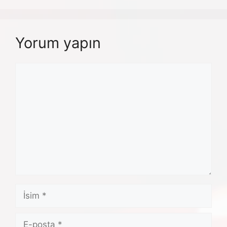
Yorum yapın
Yorum
İsim
E-