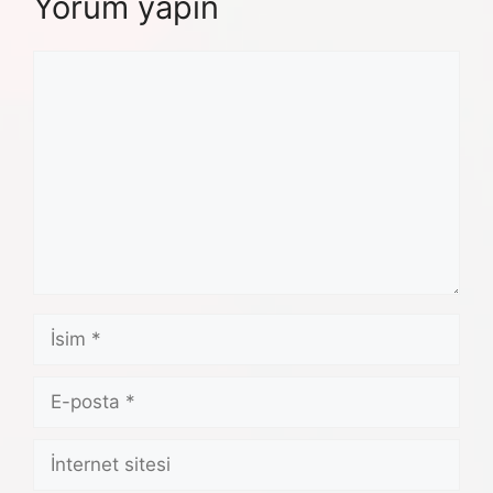
Yorum yapın
Yorum
İsim
E-
posta
İnternet
sitesi