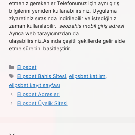
etmeniz gerekenler Telefonunuz için aynı giriş
bilgilerini yeniden kullanabilirsiniz. Uygulama
ziyaretiniz sırasında indirilebilir ve istediğiniz
zaman kullanılabilir.
seobahis mobil giriş adresi
Ayrıca web tarayıcınızdan da
ulaşabilirsiniz.Aslında çeşitli şekillerde gelir elde
etme sürecini basitleştirir.
Kategoriler
Elipsbet
Etiketler
Elipsbet Bahis Sitesi
,
elipsbet katılım
,
elipsbet kayıt sayfası
Elipsbet Adresleri
Elipsbet Üyelik Sitesi