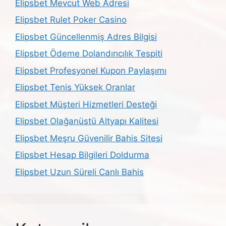
Elipsbet Mevcut Web Adresi
Elipsbet Rulet Poker Casino
Elipsbet Güncellenmiş Adres Bilgisi
Elipsbet Ödeme Dolandırıcılık Tespiti
Elipsbet Profesyonel Kupon Paylaşımı
Elipsbet Tenis Yüksek Oranlar
Elipsbet Müşteri Hizmetleri Desteği
Elipsbet Olağanüstü Altyapı Kalitesi
Elipsbet Meşru Güvenilir Bahis Sitesi
Elipsbet Hesap Bilgileri Doldurma
Elipsbet Uzun Süreli Canlı Bahis