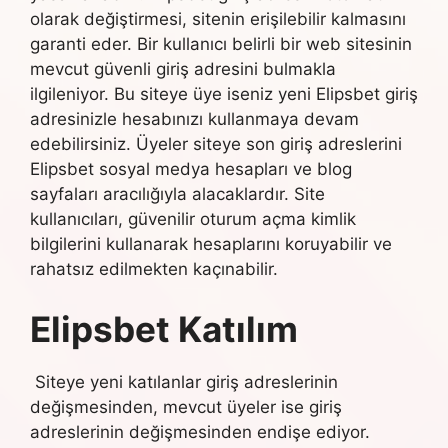
olarak değiştirmesi, sitenin erişilebilir kalmasını
garanti eder. Bir kullanıcı belirli bir web sitesinin
mevcut güvenli giriş adresini bulmakla
ilgileniyor. Bu siteye üye iseniz yeni Elipsbet giriş
adresinizle hesabınızı kullanmaya devam
edebilirsiniz. Üyeler siteye son giriş adreslerini
Elipsbet sosyal medya hesapları ve blog
sayfaları aracılığıyla alacaklardır. Site
kullanıcıları, güvenilir oturum açma kimlik
bilgilerini kullanarak hesaplarını koruyabilir ve
rahatsız edilmekten kaçınabilir.
Elipsbet Katılım
Siteye yeni katılanlar giriş adreslerinin
değişmesinden, mevcut üyeler ise giriş
adreslerinin değişmesinden endişe ediyor.